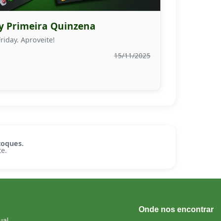
ay Primeira Quinzena
riday. Aproveite!
15/11/2025
toques.
e.
Onde nos encontrar
ual