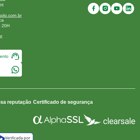
8H
olo.com.br
ca
s 20H
br
ento
sa reputação
Certificado de segurança
Verificada por