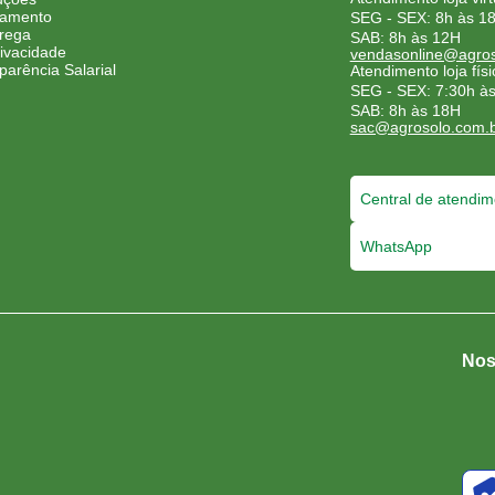
gamento
SEG - SEX: 8h às 1
trega
SAB: 8h às 12H
ivacidade
vendasonline@agros
parência Salarial
Atendimento loja físi
SEG - SEX: 7:30h à
SAB: 8h às 18H
sac@agrosolo.com.
Central de atendim
WhatsApp
Nos