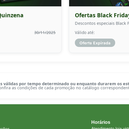
Quinzena
Ofertas Black Frid
Descontos especiais Black F
30/11/2025
Válido até:
Oferta Expirada
s válidas por tempo determinado ou enquanto durarem os es
onfira as condições de cada promoção no catálogo correspondent
Horários
Atendimento loja virt
uções