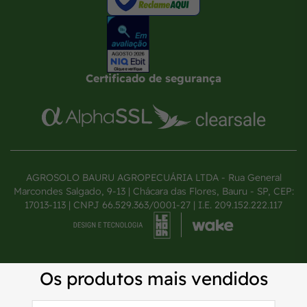
Certificado de segurança
AGROSOLO BAURU AGROPECUÁRIA LTDA - Rua General
Marcondes Salgado, 9-13 | Chácara das Flores, Bauru - SP, CEP:
17013-113 | CNPJ 66.529.363/0001-27 | I.E. 209.152.222.117