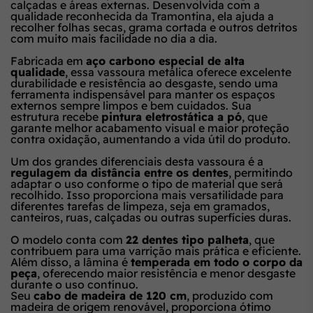
calçadas e áreas externas. Desenvolvida com a
qualidade reconhecida da Tramontina, ela ajuda a
recolher folhas secas, grama cortada e outros detritos
com muito mais facilidade no dia a dia.
Fabricada em
aço carbono especial de alta
qualidade
, essa vassoura metálica oferece excelente
durabilidade e resistência ao desgaste, sendo uma
ferramenta indispensável para manter os espaços
externos sempre limpos e bem cuidados. Sua
estrutura recebe
pintura eletrostática a pó
, que
garante melhor acabamento visual e maior proteção
contra oxidação, aumentando a vida útil do produto.
Um dos grandes diferenciais desta vassoura é a
regulagem da distância entre os dentes
, permitindo
adaptar o uso conforme o tipo de material que será
recolhido. Isso proporciona mais versatilidade para
diferentes tarefas de limpeza, seja em gramados,
canteiros, ruas, calçadas ou outras superfícies duras.
O modelo conta com
22 dentes tipo palheta
, que
contribuem para uma varrição mais prática e eficiente.
Além disso, a lâmina é
temperada em todo o corpo da
peça
, oferecendo maior resistência e menor desgaste
durante o uso contínuo.
Seu
cabo de madeira de 120 cm
, produzido com
madeira de origem renovável, proporciona ótimo