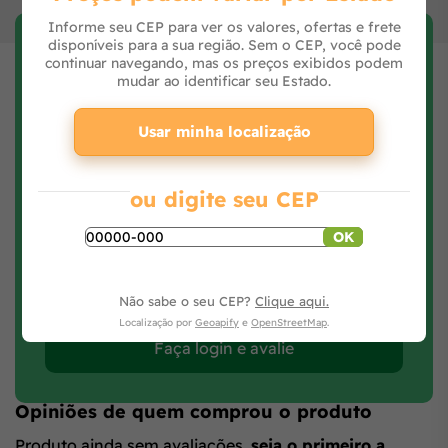
Informe seu CEP para ver os valores, ofertas e frete
disponíveis para a sua região. Sem o CEP, você pode
Avaliar Produto
continuar navegando, mas os preços exibidos podem
Preencha seus dados, avalie e clique no botão
mudar ao identificar seu Estado.
Avaliar Produto.
Usar minha localização
ou digite seu CEP
OK
Não sabe o seu CEP?
Clique aqui.
Localização por
Geoapify
e
OpenStreetMap
.
Faça login e avalie
Opiniões de quem comprou o produto
Produto ainda sem avaliações,
seja o primeiro a