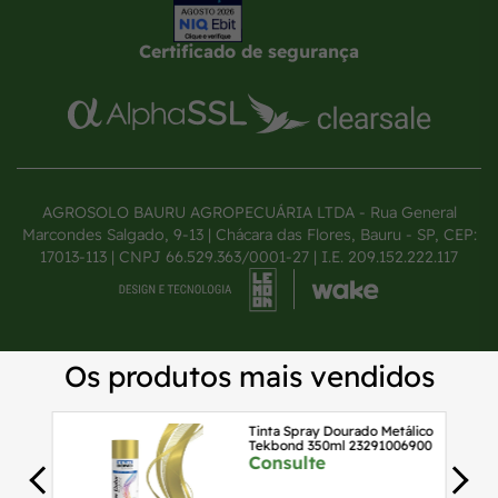
Certificado de segurança
AGROSOLO BAURU AGROPECUÁRIA LTDA - Rua General
Marcondes Salgado, 9-13 | Chácara das Flores, Bauru - SP, CEP:
17013-113 | CNPJ 66.529.363/0001-27 | I.E. 209.152.222.117