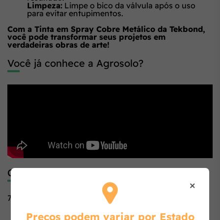
Limpeza:
Limpe o bico da válvula após o uso
para evitar entupimentos.
Com a Tinta em Spray Cobre Metálico da Tekbond,
você pode transformar seus projetos em
verdadeiras obras de arte!
Você já conhece a Agrosolo?
Código de Barras
×
7898543381228
Preços podem variar por Estado