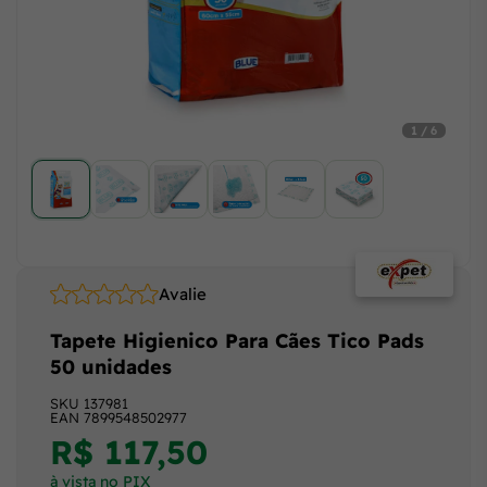
1 / 6
Avalie
Tapete Higienico Para Cães Tico Pads
50 unidades
SKU
137981
EAN
7899548502977
R$ 117,50
à vista no PIX