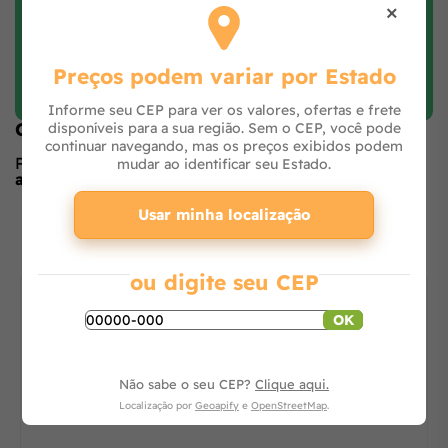
×
Faça login e avalie
Preços podem variar por Estado
Informe seu CEP para ver os valores, ofertas e frete
Opiniões de quem comprou o produto
disponíveis para a sua região. Sem o CEP, você pode
continuar navegando, mas os preços exibidos podem
Produto ainda sem avaliações,
seja o primeiro a
mudar ao identificar seu Estado.
avaliar
no formulário ao lado.
O que os outros estão vendo
Usar minha localização
ou digite seu CEP
OK
Não sabe o seu CEP?
Clique aqui.
Localização por
Geoapify
e
OpenStreetMap
.