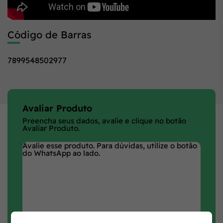
Código de Barras
7899548502977
Avaliar Produto
Preencha seus dados, avalie e clique no botão
Avaliar Produto.