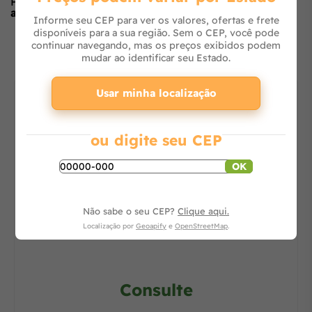
Produto ainda sem avaliações,
seja o primeiro a
avaliar
no formulário ao lado.
Informe seu CEP para ver os valores, ofertas e frete
disponíveis para a sua região. Sem o CEP, você pode
O que os outros estão vendo
continuar navegando, mas os preços exibidos podem
mudar ao identificar seu Estado.
Usar minha localização
ou digite seu CEP
OK
Não sabe o seu CEP?
Clique aqui.
Lavadora de Alta Pressão J6000 M16 Clean
Localização por
Geoapify
e
OpenStreetMap
.
Consulte