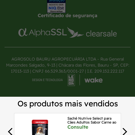
Certificado de segurança
AGROSOLO BAURU AGROPECUÁRIA LTDA - Rua General
Marcondes Salgado, 9-13 | Chácara das Flores, Bauru - SP, CEP:
17013-113 | CNPJ 66.529.363/0001-27 | I.E. 209.152.222.117