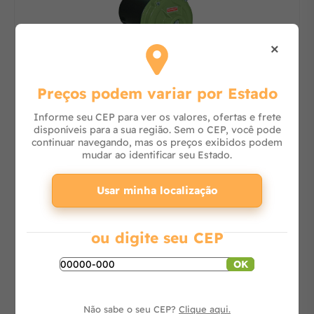
×
Preços podem variar por Estado
Bomba Centrífuga 1,5 CV Trifásica 110/380V
BC92S 1B REF. 87230124-00 -
Informe seu CEP para ver os valores, ofertas e frete
disponíveis para a sua região. Sem o CEP, você pode
continuar navegando, mas os preços exibidos podem
mudar ao identificar seu Estado.
Consulte
Usar minha localização
-
+
ou digite seu CEP
Adicionar ao carrinho
OK
Não sabe o seu CEP?
Clique aqui.