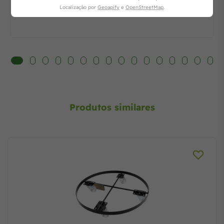
Localização por
Geoapify
e
OpenStreetMap
.
Produtos similares