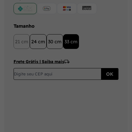
PIX
Google Pay (Crédito/Débito)
Cartão
Boleto
Tamanho
21 cm
24 cm
30 cm
33 cm
Frete Grátis | Saiba mais