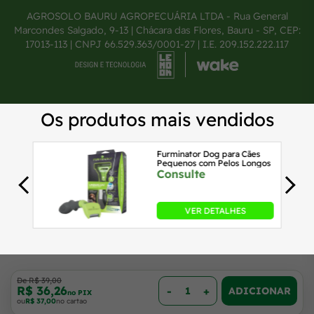
AGROSOLO BAURU AGROPECUÁRIA LTDA - Rua General
Marcondes Salgado, 9-13 | Chácara das Flores, Bauru - SP, CEP:
17013-113 | CNPJ 66.529.363/0001-27 | I.E. 209.152.222.117
De R$ 39,00
R$ 36,26
-
+
no PIX
ou
R$ 37,00
no cartao