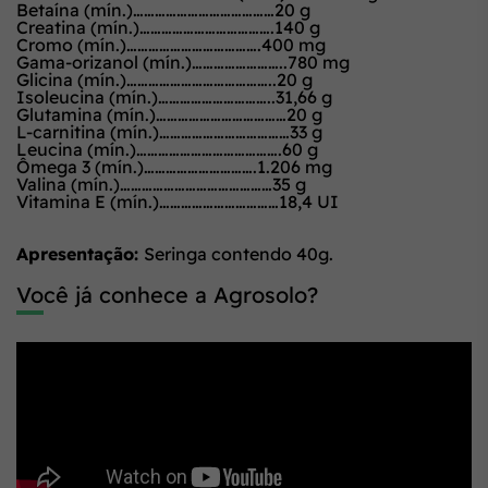
Betaína (mín.)…………………………………20 g
Creatina (mín.)……………………………….140 g
Cromo (mín.)……………………………….400 mg
Gama-orizanol (mín.)……………………..780 mg
Glicina (mín.)…………………………………..20 g
Isoleucina (mín.)…………………………..31,66 g
Glutamina (mín.)………………………………20 g
L-carnitina (mín.)………………………………33 g
Leucina (mín.)………………………………….60 g
Ômega 3 (mín.)………………………….1.206 mg
Valina (mín.)……………………………………35 g
Vitamina E (mín.)……………………………18,4 UI
Apresentação:
Seringa contendo 40g.
Você já conhece a Agrosolo?