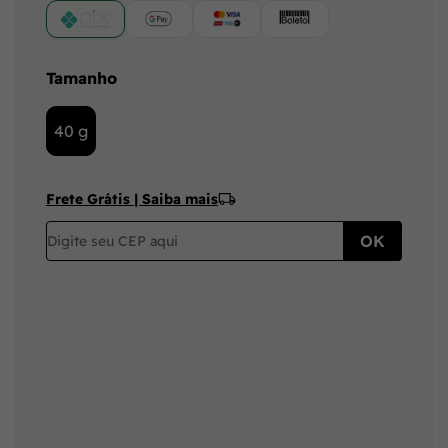
PIX
Google Pay (Crédito/Débito)
Cartão
Boleto
Tamanho
40 g
Frete Grátis | Saiba mais