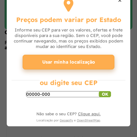
Faça login e avalie
Preços podem variar por Estado
Informe seu CEP para ver os valores, ofertas e frete
Opiniões de quem comprou o produto
disponíveis para a sua região. Sem o CEP, você pode
continuar navegando, mas os preços exibidos podem
Produto ainda sem avaliações,
seja o primeiro a
mudar ao identificar seu Estado.
avaliar
no formulário ao lado.
O que os outros estão vendo
Usar minha localização
ou digite seu CEP
OK
Não sabe o seu CEP?
Clique aqui.
Localização por
Geoapify
e
OpenStreetMap
.