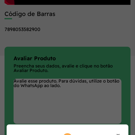
Código de Barras
7898053582900
Avaliar Produto
Preencha seus dados, avalie e clique no botão
Avaliar Produto.
×