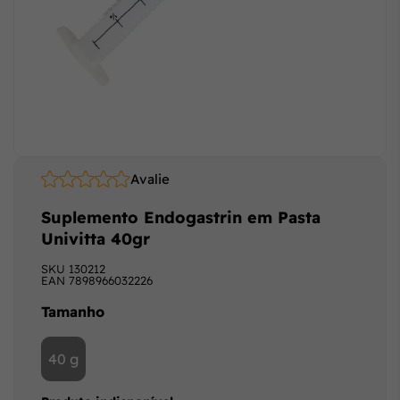
Avalie
Suplemento Endogastrin em Pasta
Univitta 40gr
SKU
130212
EAN
7898966032226
Tamanho
40 g