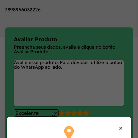
7898966032226
Avaliar Produto
Preencha seus dados, avalie e clique no botão
Avaliar Produto.
×
Faça login e avalie