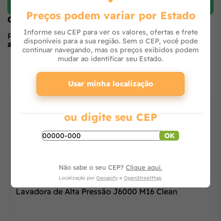
Preços podem variar por Estado
Opiniões de quem comprou o produto
Informe seu CEP para ver os valores, ofertas e frete
Produto ainda sem avaliações,
seja o primeiro a
disponíveis para a sua região. Sem o CEP, você pode
avaliar
no formulário ao lado.
continuar navegando, mas os preços exibidos podem
mudar ao identificar seu Estado.
O que os outros estão vendo
Usar minha localização
ou digite seu CEP
OK
Não sabe o seu CEP?
Clique aqui.
Localização por
Geoapify
e
OpenStreetMap
.
Lavadora de Alta Pressão J6000 M16 Clean