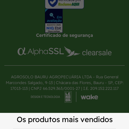
Certificado de segurança
AGROSOLO BAURU AGROPECUÁRIA LTDA - Rua General
Marcondes Salgado, 9-13 | Chácara das Flores, Bauru - SP, CEP:
17013-113 | CNPJ 66.529.363/0001-27 | I.E. 209.152.222.117