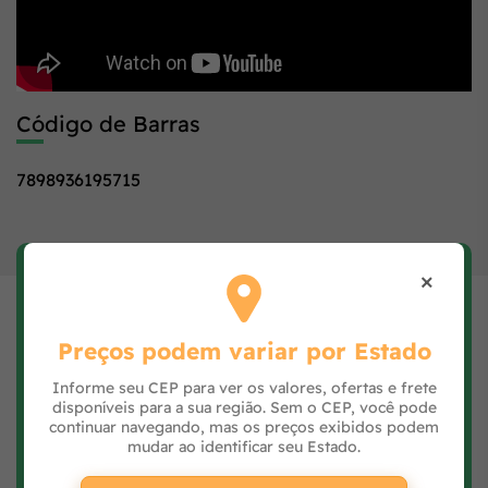
Código de Barras
7898936195715
×
Avaliar Produto
Preencha seus dados, avalie e clique no botão
Avaliar Produto.
Preços podem variar por Estado
Informe seu CEP para ver os valores, ofertas e frete
disponíveis para a sua região. Sem o CEP, você pode
continuar navegando, mas os preços exibidos podem
mudar ao identificar seu Estado.