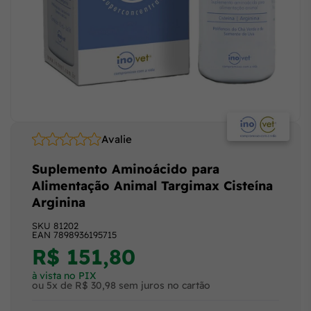
Avalie
Suplemento Aminoácido para
Alimentação Animal Targimax Cisteína
Arginina
SKU
81202
EAN
7898936195715
R$ 151,80
à vista no PIX
ou 5x de R$ 30,98 sem juros no cartão