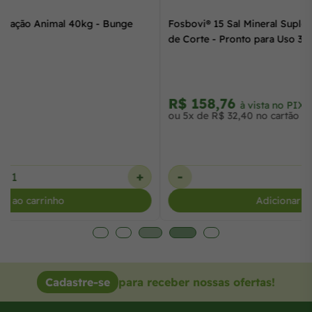
Farelo de Trigo Para Alimentação Animal 40kg - Bunge
Alimentos
R$ 55,76
à vista no PIX
ou R$ 56,90 no cartão
-
+
Adicionar ao carrinho
Cadastre-se
para receber nossas ofertas!