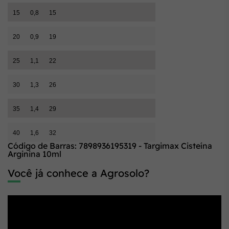
15
0,8
15
20
0,9
19
25
1,1
22
30
1,3
26
35
1,4
29
40
1,6
32
Código de Barras: 7898936195319 - Targimax Cisteína
Arginina 10ml
Você já conhece a Agrosolo?