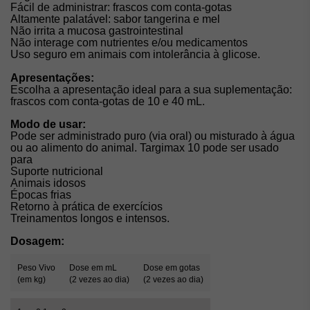
Fácil de administrar: frascos com conta-gotas
Altamente palatável: sabor tangerina e mel
Não irrita a mucosa gastrointestinal
Não interage com nutrientes e/ou medicamentos
Uso seguro em animais com intolerância à glicose.
Apresentações:
Escolha a apresentação ideal para a sua suplementação:
frascos com conta-gotas de 10 e 40 mL.
Modo de usar:
Pode ser administrado puro (via oral) ou misturado à água
ou ao alimento do animal. Targimax 10 pode ser usado
para
Suporte nutricional
Animais idosos
Épocas frias
Retorno à prática de exercícios
Treinamentos longos e intensos.
Dosagem:
Peso Vivo
Dose em mL
Dose em gotas
(em kg)
(2 vezes ao dia)
(2 vezes ao dia)