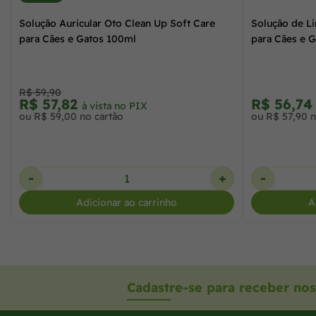
Solução Auricular Oto Clean Up Soft Care
Solução de L
para Cães e Gatos 100ml
para Cães e 
R$ 59,90
R$ 57,82
R$ 56,7
à vista no PIX
ou R$ 59,00 no cartão
ou R$ 57,90 n
-
+
-
Adicionar ao carrinho
A
Cadastre-se para receber nos