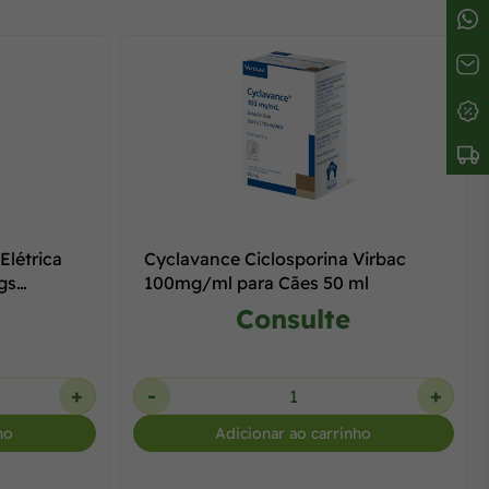
Elétrica
Cyclavance Ciclosporina Virbac
gs
100mg/ml para Cães 50 ml
Consulte
+
-
+
ho
Adicionar ao carrinho