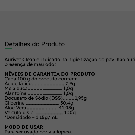
Detalhes do Produto
Aurivet Clean é indicado na higienização do pavilhão au
presença de mau odor.
NÍVEIS DE GARANTIA DO PRODUTO
Cada 100 g do produto contém:
Ácido lático………………………….. 2,9g
Melaleuca……………………………. 1,0g
Alantoína ……………………………. 1,0g
Docusato de Sódio (DSS)…………1,95g
Glicerina …………………………… 50,4g
Aloe Vera…………………………. 41,03g
Veículo q.s.p. ……………………… 100g
*Densidade = 1,15g/mL
MODO DE USAR
Para ser usado por via tópica.