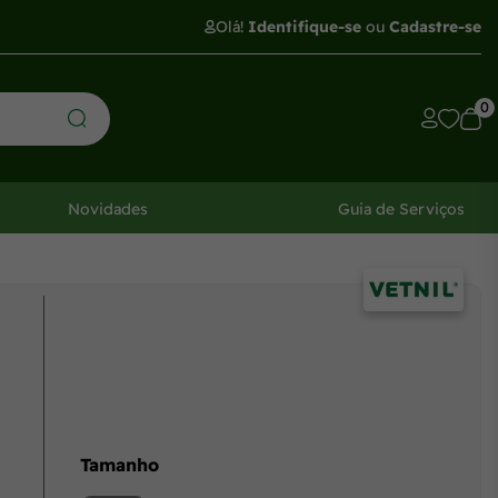
Olá!
Identifique-se
ou
Cadastre-se
0
Novidades
Guia de Serviços
Tamanho