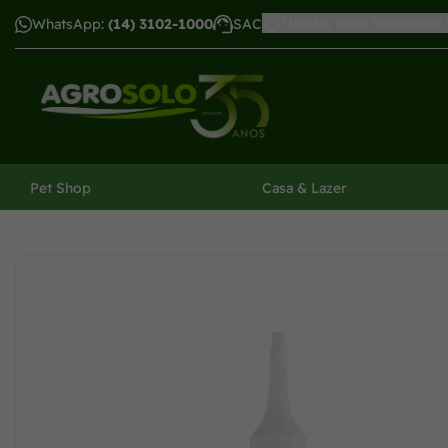
Ofertas para: Selecionar
WhatsApp:
(14) 3102-1000
SAC
har menu
Pet Shop
Casa & Lazer