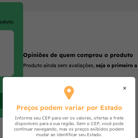
roduto.
Opiniões de quem comprou o produto
Produto ainda sem avaliações,
seja o primeiro a
×
Preços podem variar por Estado
Informe seu CEP para ver os valores, ofertas e frete
disponíveis para a sua região. Sem o CEP, você pode
O que os outros estão vendo
continuar navegando, mas os preços exibidos podem
mudar ao identificar seu Estado.