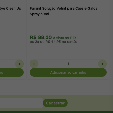
Eye Clean Up
Furanil Solução Vetnil para Cães e Gatos
Spray 60ml
R$ 88,10
à vista no PIX
ou 2x de R$ 44,95 no cartão
+
-
+
ho
Adicionar ao carrinho
Cadastrar