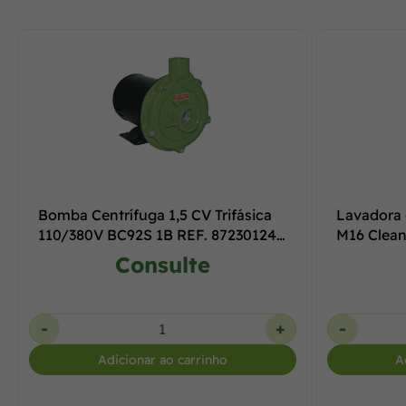
Bomba Centrífuga 1,5 CV Trifásica
Lavadora 
110/380V BC92S 1B REF. 87230124-
M16 Clea
00 -
Consulte
-
+
-
Adicionar ao carrinho
A