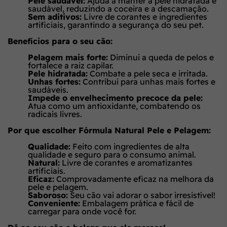
Pele saudável:
Ajuda a manter a pele hidratada e
saudável, reduzindo a coceira e a descamação.
Sem aditivos:
Livre de corantes e ingredientes
artificiais, garantindo a segurança do seu pet.
Benefícios para o seu cão:
Pelagem mais forte:
Diminui a queda de pelos e
fortalece a raiz capilar.
Pele hidratada:
Combate a pele seca e irritada.
Unhas fortes:
Contribui para unhas mais fortes e
saudáveis.
Impede o envelhecimento precoce da pele:
Atua como um antioxidante, combatendo os
radicais livres.
Por que escolher Fórmula Natural Pele e Pelagem:
Qualidade:
Feito com ingredientes de alta
qualidade e seguro para o consumo animal.
Natural:
Livre de corantes e aromatizantes
artificiais.
Eficaz:
Comprovadamente eficaz na melhora da
pele e pelagem.
Saboroso:
Seu cão vai adorar o sabor irresistível!
Conveniente:
Embalagem prática e fácil de
carregar para onde você for.