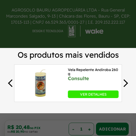
AGROSOLO BAURU AGROPECUÁRIA LTDA - Rua General
Marcondes Salgado, 9-13 | Chácara das Flores, Bauru - SP, CEP:
17013-113 | CNPJ 66.529.363/0001-27 | I.E. 209.152.222.117
R$ 20,48
no PIX
-
+
ou
R$ 20,90
no cartao