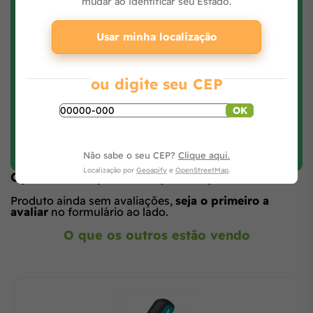
mudar ao identificar seu Estado.
Usar minha localização
ou digite seu CEP
OK
Faça login e avalie
Não sabe o seu CEP?
Clique aqui.
Localização por
Geoapify
e
OpenStreetMap
.
Opiniões de quem comprou o produto
Produto ainda sem avaliações,
seja o primeiro a
avaliar
no formulário ao lado.
O que os outros estão vendo