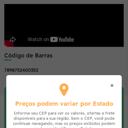
Código de Barras
7898752400352
×
Avaliar Produto
Preços podem variar por Estado
Preencha seus dados, avalie e clique no botão
Avaliar Produto.
Informe seu CEP para ver os valores, ofertas e frete
disponíveis para a sua região. Sem o CEP, você pode
continuar navegando, mas os preços exibidos podem