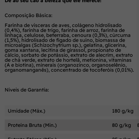
Dê ao seu cão a beleza que ele merece!
Composição Básica:
Farinha de vísceras de aves, colágeno hidrolisado
(0,4%), farinha de trigo, farinha de arroz, farinha de
linhaça, celulose, beterraba, cenoura (0,3%), cúrcuma
(1,5%), hidrolisado de fígado de suíno, biomassa de
microalgas (Schizochytrium sp.), gelatina, glicerina,
goma xantana, lecitina de girassol, propionato de
cálcio, sorbato de potássio, extrato de alecrim, extrato
de chá verde, extrato de hortelã, metionina, vitaminas
(A e biotina), minerais (organozinco, organoselênio,
organomanganês), concentrado de tocoferóis (0,01%).
Níveis de Garantia:
Umidade (Máx.)
180 g/kg
Proteína Bruta (Mín.)
80 g/kg