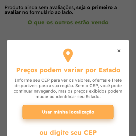
Produto ainda sem avaliações,
seja o primeiro a
avaliar
no formulário ao lado.
O que os outros estão vendo
×
Preços podem variar por Estado
Informe seu CEP para ver os valores, ofertas e frete
disponíveis para a sua região. Sem o CEP, você pode
20% OFF
continuar navegando, mas os preços exibidos podem
mudar ao identificar seu Estado.
Cortador de Galhos à Bateria 10cm 12V Pro
UC100DWA
Usar minha localização
ou digite seu CEP
Consulte