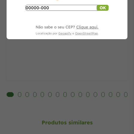
OK
-
+
Não sabe o seu CEP?
Clique aqui.
Adicionar ao carrinho
Localização por
Geoapify
e
OpenStreetMap
.
Produtos similares