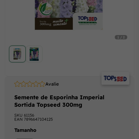
1 / 2
Avalie
Semente de Esporinha Imperial
Sortida Topseed 300mg
SKU
61156
EAN
7896647104125
Tamanho