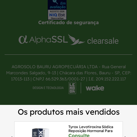
Certificado de segurança
AGROSOLO BAURU AGROPECUÁRIA LTDA - Rua General
Marcondes Salgado, 9-13 | Chácara das Flores, Bauru - SP, CEP:
17013-113 | CNPJ 66.529.363/0001-27 | I.E. 209.152.222.117