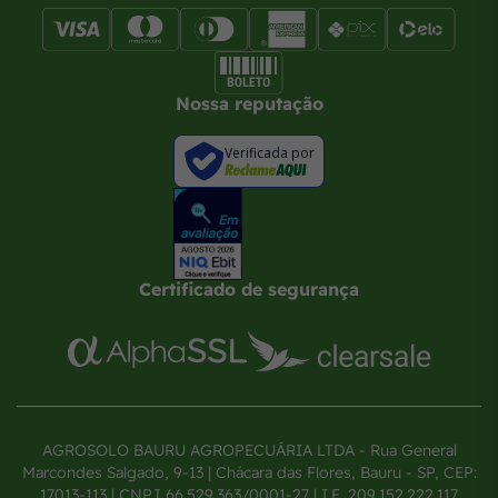
Nossa reputação
Verificada por
Certificado de segurança
AGROSOLO BAURU AGROPECUÁRIA LTDA - Rua General
Marcondes Salgado, 9-13 | Chácara das Flores, Bauru - SP, CEP:
17013-113 | CNPJ 66.529.363/0001-27 | I.E. 209.152.222.117