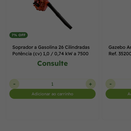
7% OFF
Soprador a Gasolina 26 Cilindradas
Gazebo Ar
Potência (cv) 1,0 / 0,74 kW a 7500
Ref. 3520
Consulte
-
+
-
Adicionar ao carrinho
A