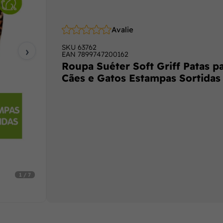
Avalie
›
SKU
63762
EAN
7899747200162
Roupa Suéter Soft Griff Patas p
Cães e Gatos Estampas Sortidas
1 / 7