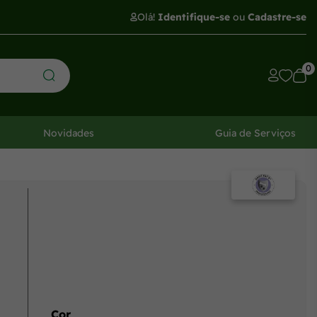
Olá!
Identifique-se
ou
Cadastre-se
0
Novidades
Guia de Serviços
Cor