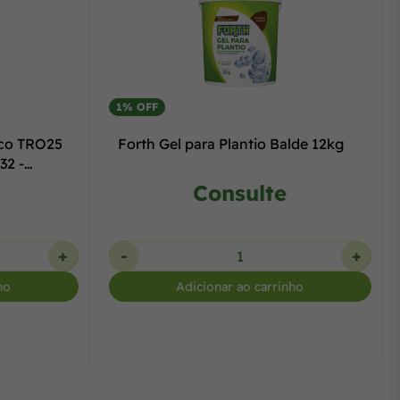
1% OFF
ico TRO25
Forth Gel para Plantio Balde 12kg
32 -
Consulte
+
-
+
ho
Adicionar ao carrinho