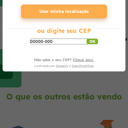
Usar minha localização
Opiniões de quem comprou o produto
ou digite seu CEP
Produto ainda sem avaliações,
seja o primeiro a
OK
Não sabe o seu CEP?
Clique aqui.
Localização por
Geoapify
e
OpenStreetMap
.
O que os outros estão vendo