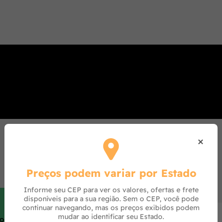
×
Preços podem variar por Estado
Informe seu CEP para ver os valores, ofertas e frete
disponíveis para a sua região. Sem o CEP, você pode
continuar navegando, mas os preços exibidos podem
mudar ao identificar seu Estado.
roduto.