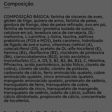
Composição
COMPOSIÇÃO BÁSICA: farinha de vísceras de aves,
glúten de trigo, quirera de arroz, farinha de peixe,
gordura de frango, óleo de peixe refinado, ovo em pó,
farinha de torresmo (proteína isolada de suíno),
celulose em pó, levedura seca de cervejaria, DL-
metionina, L-carnitina, L-lisina, taurina, aditivos
prebióticos (FOS e MOS), beta caroteno, hidrolisado
de fígado de ave e suíno, vitaminas (retinol (A),
colecalciferol (D3), acetato de DL-alfa-tocoferol (E),
tiamina (B1), riboflavina (B2), cloridrato de piridoxina
(B6), cianocobalamina (B12), ácido ascórbico
monofosfato (C), A, D3, E, B1, B2, B6, B12, C, Hbiotina,
PPniacina, ácido pantotênico, ácido fólico, cloreto de
colina), cloreto de sódio, cloreto de potássio,
carbonato de cálcio, ferro aminoácido quelato, cobre
aminoácido quelato, zinco aminoácido quelato,
manganês aminoácido quelato, proteinato de selênio,
transquelato de ferro, transquelato de cobre,
transquelato de zinco, transquelato de manganês,
transquelato de selênio, iodato de cálcio, sulfato de
cálcio dihidratado, propionato de cálcio, concentrado
de tocoferóis.