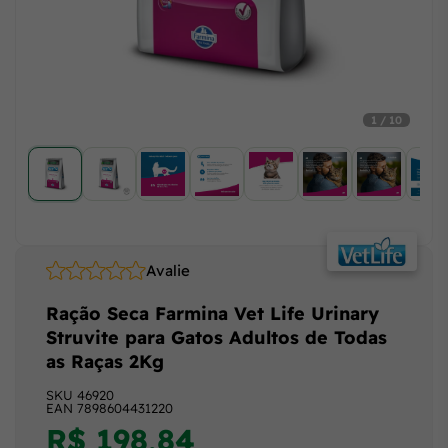
1 / 10
Avalie
Ração Seca Farmina Vet Life Urinary
Struvite para Gatos Adultos de Todas
as Raças 2Kg
SKU
46920
EAN
7898604431220
R$ 198,84