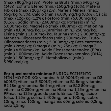
(máx.) 80g/kg (8%); Proteína Bruta (mín.) 340g/kg
(34%); Extrato Etéreo (mín.) 160g/kg (16%); Matéria
Fibrosa (máx.) 20g/kg (2%); Matéria Mineral (máx.)
65g/kg (6,5%); Cálcio (mín.) 6.000mg/kg (0,6%); Cálcio
(máx.) 12g/kg (1,2%); Fósforo (mín.) 5.000mg/kg
(0,5%); Sódio (mín.) 2.600mg/kg; Potássio (mín.)
5.000mg/kg; Magnésio (máx.) 800mg/kg; Metionina
(mín.) 8.000mg/kg; L-Carnitina (mín.) 250mg/kg;
Lisina (mín.) 1.000mg/kg; Taurina (mín.) 2.000mg/kg;
Mannan-Oligossacarídeos (mín.) 200mg/kg; Fruto-
Oligossacarídeos (mín.) 5.000mg/kg; Beta caroteno
(mín.) 2mg/kg; Ômega 6 (mín.) 25g/kg; Ômega 3
(mín.) 6.500mg/kg; Ácido Eicosapentaenoico (EPA)
(mín.) 1.000mg/kg; Ácido Docosahexaenoico (DHA)
(mín.) 1.500mg/kg; E. Metabolizável (mín.)
3.950kcal/kg.
Enriquecimento mínimo:
ENRIQUECIMENTO
MÍNIMO POR KG: vitamina A 18.000UI; vitamina D3
600UI; vitamina E 500UI; vitamina B1 8mg; vitamina
B2 18mg; vitamina B6 6mg; vitamina B12 80mcg;
vitamina C 250mg; vitamina Hbiotina 1,25mg; vitamina
PPniacina 125mg; ácido pantotênico 40mg; ácido
fólico 1,25mg; colina 2.400mg; ferro 100mg; cobre
10mg; zinco 160mg; manganês 60mg; selênio 0,2mg;
iodo 1,5mg.