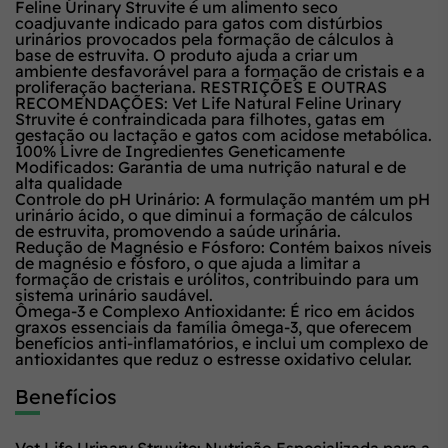
Feline Urinary Struvite é um alimento seco
coadjuvante indicado para gatos com distúrbios
urinários provocados pela formação de cálculos à
base de estruvita. O produto ajuda a criar um
ambiente desfavorável para a formação de cristais e a
proliferação bacteriana. RESTRIÇÕES E OUTRAS
RECOMENDAÇÕES: Vet Life Natural Feline Urinary
Struvite é contraindicada para filhotes, gatas em
gestação ou lactação e gatos com acidose metabólica.
100% Livre de Ingredientes Geneticamente
Modificados: Garantia de uma nutrição natural e de
alta qualidade
Controle do pH Urinário: A formulação mantém um pH
urinário ácido, o que diminui a formação de cálculos
de estruvita, promovendo a saúde urinária.
Redução de Magnésio e Fósforo: Contém baixos níveis
de magnésio e fósforo, o que ajuda a limitar a
formação de cristais e urólitos, contribuindo para um
sistema urinário saudável.
Ômega-3 e Complexo Antioxidante: É rico em ácidos
graxos essenciais da família ômega-3, que oferecem
benefícios anti-inflamatórios, e inclui um complexo de
antioxidantes que reduz o estresse oxidativo celular.
Benefícios
Vet Life Urinary Struvite: Nutrição Especializada para a