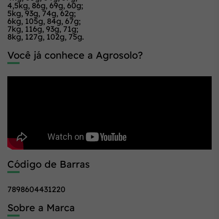
4,5kg, 86g, 69g, 60g;
5kg, 93g, 74g, 62g;
6kg, 105g, 84g, 67g;
7kg, 116g, 93g, 71g;
8kg, 127g, 102g, 75g.
Você já conhece a Agrosolo?
Código de Barras
7898604431220
Sobre a Marca