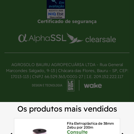
Certificado de segurança
AGROSOLO BAURU AGROPECUÁRIA LTDA - Rua General
Marcondes Salgado, 9-13 | Chácara das Flores, Bauru - SP, CEP:
17013-113 | CNPJ 66.529.363/0001-27 | I.E. 209.152.222.117