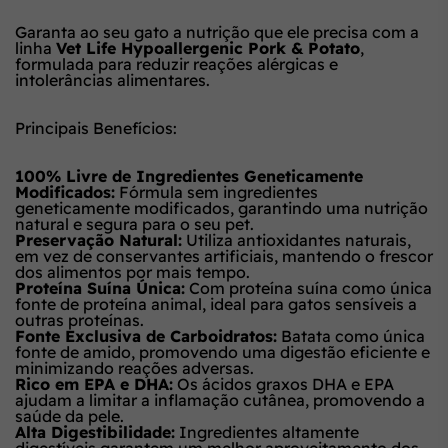
Garanta ao seu gato a nutrição que ele precisa com a
linha
Vet Life Hypoallergenic Pork & Potato
,
formulada para reduzir reações alérgicas e
intolerâncias alimentares.
Principais Benefícios:
100% Livre de Ingredientes Geneticamente
Modificados:
Fórmula sem ingredientes
geneticamente modificados, garantindo uma nutrição
natural e segura para o seu pet.
Preservação Natural:
Utiliza antioxidantes naturais,
em vez de conservantes artificiais, mantendo o frescor
dos alimentos por mais tempo.
Proteína Suína Única:
Com proteína suína como única
fonte de proteína animal, ideal para gatos sensíveis a
outras proteínas.
Fonte Exclusiva de Carboidratos:
Batata como única
fonte de amido, promovendo uma digestão eficiente e
minimizando reações adversas.
Rico em EPA e DHA:
Os ácidos graxos DHA e EPA
ajudam a limitar a inflamação cutânea, promovendo a
saúde da pele.
Alta Digestibilidade:
Ingredientes altamente
digestíveis garantem um melhor aproveitamento dos