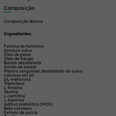
Composição
Composição Básica
Ingredientes:
Farinha de torresmo
Gordura suína
Óleo de peixe
Óleo de frango
Batata desidratada
Amido de batata
Plasma sanguíneo desidratado de suíno
Celulose em pó
DL-metionina
Triptofano
L-tirosina
Taurina
L-carnitina
L-treonina
Aditivo prebiótico (MOS)
Beta caroteno
Extrato de yucca