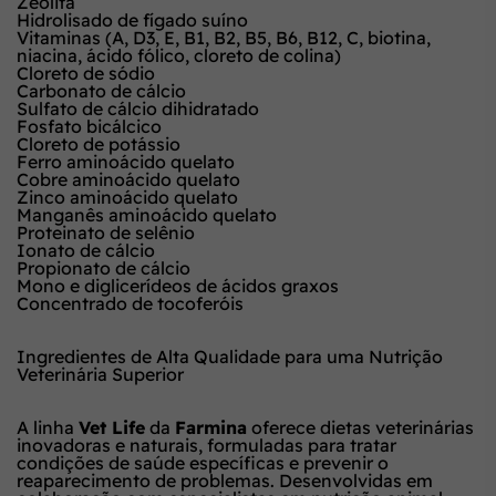
Zeolita
Hidrolisado de fígado suíno
Vitaminas (A, D3, E, B1, B2, B5, B6, B12, C, biotina,
niacina, ácido fólico, cloreto de colina)
Cloreto de sódio
Carbonato de cálcio
Sulfato de cálcio dihidratado
Fosfato bicálcico
Cloreto de potássio
Ferro aminoácido quelato
Cobre aminoácido quelato
Zinco aminoácido quelato
Manganês aminoácido quelato
Proteinato de selênio
Ionato de cálcio
Propionato de cálcio
Mono e diglicerídeos de ácidos graxos
Concentrado de tocoferóis
Ingredientes de Alta Qualidade para uma Nutrição
Veterinária Superior
A linha
Vet Life
da
Farmina
oferece dietas veterinárias
inovadoras e naturais, formuladas para tratar
condições de saúde específicas e prevenir o
reaparecimento de problemas. Desenvolvidas em