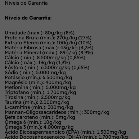
Níveis de Garantia
Níveis de Garantia:
Umidade (máx.): 80g/kg (8%)
Proteína Bruta (mín.): 270g/kg (27%)
Extrato Etéreo (mín.): 100g/kg (10%)
Matéria Fibrosa (máx.): 43g/kg (4,3%)
Matéria Mineral (máx.): 89g/kg (8,9%)
Cálcio (mín.): 8.500mg/kg (0,85%)
Cálcio (máx.): 13g/kg (1,3%)
Fósforo (mín.): 6.500mg/kg (0,65%)
Sódio (mín.): 5.000mg/kg
Potássio (mín.): 6.500mg/kg
Magnésio (mín.): 400mg/kg
Metionina (mín.): 5.000mg/kg
Triptofano (mín.): 1.700mg/kg
Tirosina (mín.): 2.500mg/kg
Taurina (mín.): 2.000mg/kg
L-carnitina (mín.): 300mg/kg
Mannan-Oligossacarídeos (mín.): 300mg/kg
Beta caroteno (mín.): 5mg/kg
Ômega 6 (mín.): 10g/kg
Ômega 3 (mín.): 4.000mg/kg
Ácido Eicosapentaenoico (EPA) (mín.): 1.500mg/kg
Ácido Docosahexaenoico (DHA) (mín.): 1.700mg/kg