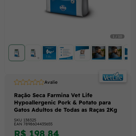
1 / 10
Avalie
Ração Seca Farmina Vet Life
Hypoallergenic Pork & Potato para
Gatos Adultos de Todas as Raças 2Kg
SKU
138325
EAN
7898604435655
R$ 198,84