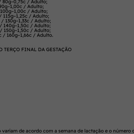
/ 80g–0,75c / Adulto;
90g–1,00c / Adulto;
 100g–1,00c / Adulto;
 115g–1,25c / Adulto;
/ 130g–1,33c / Adulto;
/ 140g–1,50c / Adulto;
/ 150g–1,50c / Adulto;
 / 160g–1,66c / Adulto.
O TERÇO FINAL DA GESTAÇÃO
to variam de acordo com a semana de lactação e o número d