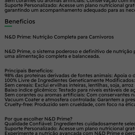
Sem corantes ou aromas artificiais: Conservação com in
Suporte Personalizado: Acesse um plano nutricional grat
garantindo um acompanhamento adequado para as neces
Benefícios
N&D Prime: Nutrição Completa para Carnívoros
N&D Prime, o sistema poderoso e definitivo de nutrição 
uma alimentação completa e balanceada.
Principais Benefícios:
98% das proteínas derivadas de fontes animais: Apoia o 
100% Livre de Ingredientes Geneticamente Modificados: 
Sem cereais: Exclui ervilhas inteiras, lentilhas, soja, ar
Baixo índice glicêmico: Testado para níveis estáveis de 
Sem corantes ou aromas artificiais: Com conservantes na
Vacuum Coater e atmosfera controlada: Garantem a prese
Cruelty-free: Produzido sem crueldade, com foco na étic
Por que escolher N&D Prime?
Qualidade Confiável: Ingredientes cuidadosamente selec
Suporte Personalizado: Acesse um plano nutricional grat
Experimente a nutrição avançada com N&D Prime e perceb