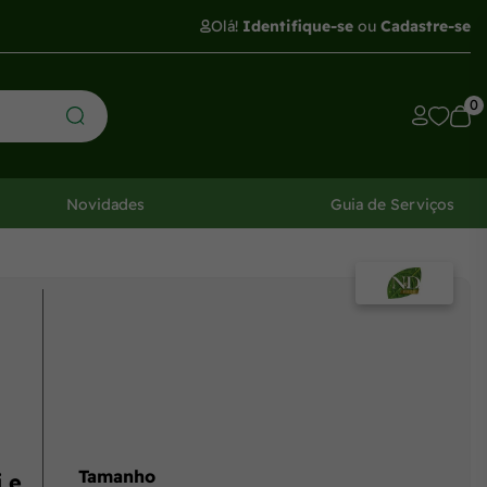
Olá!
Identifique-se
ou
Cadastre-se
0
Novidades
Guia de Serviços
Tamanho
 e