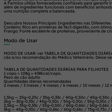
A Farmina utiliza fornecedores confiáveis para garantir 
além de ingredientes funcionais com benefícios antioxid
uma nutrição completa e balanceada.
Descubra Nossos Principais Ingredientes nas Diferentes
Cordeiro: Rico em proteínas de fácil digestão, com ótimo 
Frango: Fonte excelente de proteínas, proveniente de cr
Modo de Usar
MODO DE USAR: ver TABELA DE QUANTIDADES DIÁRIAS. No
cão e/ou recomendação do Médico Veterinário. Deixe sem
TABELA DE QUANTIDADES DIÁRIAS PARA FILHOTES
1 copo = 108g = 438kcal/copo.
Peso do cão adulto
Quantidades diárias recomendadas
2 meses / 3 meses / 4 meses / 6 meses / 10 meses / 12
1,5kg — 25g–0,25c / 35g–0,33c / 40g–0,50c / 45g–0,50c 
2kg — 30g–0,33c / 45g–0,50c / 50g–0,50c / 55g–0,50c / 
2,5kg — 35g–0,33c / 55g–0,50c / 60g–0,66c / 60g–0,66c /
3kg — 45g–0,50c / 60g–0,66c / 60g–0,66c / 75g–0,75c / 