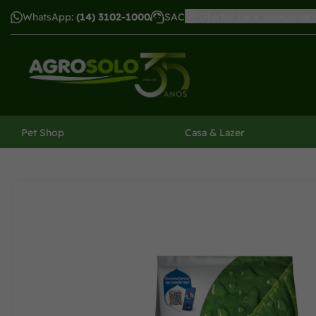
Ofertas para: Selecionar
WhatsApp:
(14) 3102-1000
SAC
har menu
Pet Shop
Casa & Lazer