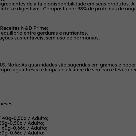
ingredientes de alta biodisponibilidade em seus produtos. 
antes e digestivos. Composta por 98% de proteínas de orig
 Receitas N&D Prime:
equilíbrio entre gorduras e nutrientes.
iações sustentáveis, sem uso de hormônios.
ta: As quantidades são sugeridas em gramas e podem se
pre água fresca e limpa ao alcance de seu cão e leve-o re
 meses
/ 40g–0,50c / Adulto;
55g–0,50c / Adulto;
 60g–0,66c / Adulto;
60g–0,66c / Adulto;