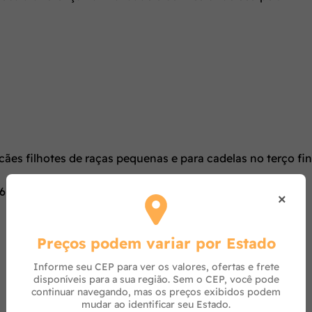
es filhotes de raças pequenas e para cadelas no terço fin
4-6mm
×
Preços podem variar por Estado
Informe seu CEP para ver os valores, ofertas e frete
disponíveis para a sua região. Sem o CEP, você pode
continuar navegando, mas os preços exibidos podem
mudar ao identificar seu Estado.