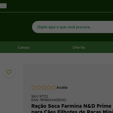
 CEP
Campo
Ofertas
Avalie
SKU
97711
EAN
7898604433040
Ração Seca Farmina N&D Prime
para Cães Filhotes de Raças Mini