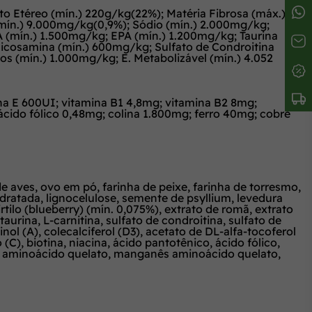
 Etéreo (mín.) 220g/kg(22%); Matéria Fibrosa (máx.)
 (mín.) 9.000mg/kg(0,9%); Sódio (mín.) 2.000mg/kg;
(mín.) 1.500mg/kg; EPA (mín.) 1.200mg/kg; Taurina
Glicosamina (mín.) 600mg/kg; Sulfato de Condroitina
 (mín.) 1.000mg/kg; E. Metabolizável (mín.) 4.052
E 600UI; vitamina B1 4,8mg; vitamina B2 8mg;
cido fólico 0,48mg; colina 1.800mg; ferro 40mg; cobre
 aves, ovo em pó, farinha de peixe, farinha de torresmo,
idratada, lignocelulose, semente de psyllium, levedura
tilo (blueberry) (mín. 0,075%), extrato de romã, extrato
urina, L-carnitina, sulfato de condroitina, sulfato de
nol (A), colecalciferol (D3), acetato de DL-alfa-tocoferol
(C), biotina, niacina, ácido pantotênico, ácido fólico,
inco aminoácido quelato, manganês aminoácido quelato,