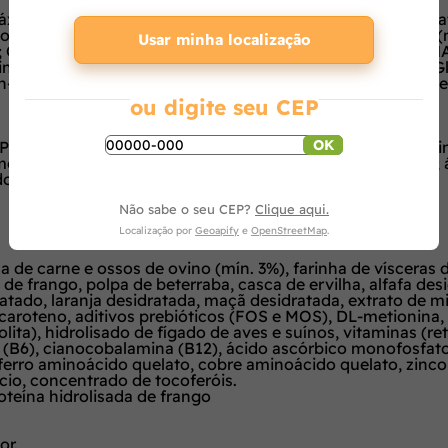
90g/kg(9%); Proteína Bruta (mín.) 380g/kg(38%); Extrato
io (mín.) 10g/kg(1%); Cálcio (máx.) 16g/kg(1,6%); Fósforo
Usar minha localização
 Ômega 6 (mín.) 30g/kg; Ômega 3 (mín.) 5.000mg/kg; DHA 
na (mín.) 6.000mg/kg; Lisina (mín.) 13,5g/kg; Sulfato de 
Oligossacarídeos (mín.) 240mg/kg; Fruto-Oligossacarídeos
ou digite seu CEP
OK
: vitamina A 16.000UI; vitamina D3 1.600UI; vitamina 
g; biotina 0,4mg; niacina 40mg; ácido pantotênico 16mg; á
do 1,6mg.
Não sabe o seu CEP?
Clique aqui.
Localização por
Geoapify
e
OpenStreetMap
.
e carne e ossos de ovino (mín. 3%), farinha de vísceras de
de frango, polpa de beterraba, casca de ervilha, alfafa des
atado, laranja desidratada, maçã desidratada, extrato de mir
aroteno, aditivos prebióticos (FOS e MOS), DL-metionina, ta
ita), hidrolisado de fígado de aves e suínos, vitaminas (reti
ina (B6), cianocobalamina (B12), ácido ascórbico monofosfato 
ico, ferro aminoácido quelato, cobre aminoácido quelato, z
lcio, concentrado de tocoferóis.
roteína hidrolisada de frango
or.