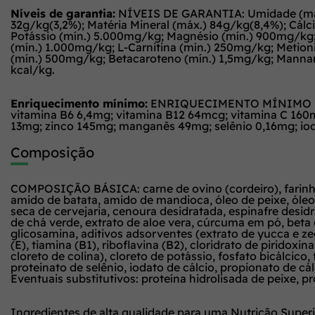
Níveis de garantia:
NÍVEIS DE GARANTIA: Umidade (máx.) 
32g/kg(3,2%); Matéria Mineral (máx.) 84g/kg(8,4%); Cálc
Potássio (mín.) 5.000mg/kg; Magnésio (mín.) 900mg/kg;
(mín.) 1.000mg/kg; L-Carnitina (mín.) 250mg/kg; Metioni
(mín.) 500mg/kg; Betacaroteno (mín.) 1,5mg/kg; Mannan-
kcal/kg.
Enriquecimento mínimo:
ENRIQUECIMENTO MÍNIMO POR KG
vitamina B6 6,4mg; vitamina B12 64mcg; vitamina C 160m
13mg; zinco 145mg; manganês 49mg; selênio 0,16mg; io
Composição
COMPOSIÇÃO BÁSICA: carne de ovino (cordeiro), farinha d
amido de batata, amido de mandioca, óleo de peixe, óleo 
seca de cervejaria, cenoura desidratada, espinafre desidr
de chá verde, extrato de aloe vera, cúrcuma em pó, beta c
glicosamina, aditivos adsorventes (extrato de yucca e zeol
(E), tiamina (B1), riboflavina (B2), cloridrato de piridox
cloreto de colina), cloreto de potássio, fosfato bicálc
proteinato de selênio, iodato de cálcio, propionato de cá
Eventuais substitutivos: proteína hidrolisada de peixe, p
Ingredientes de alta qualidade para uma Nutrição Superi