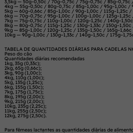
3,5kg — 50g–0,50c / 70g–0,75c / 75g–0,75c / 85g–0,75c 
4kg — 55g–0,50c / 80g–0,75c / 85g–1,00c / 95g–1,00c / 
5kg — 60g–0,66c / 85g–1,00c / 90g–1,00c / 115g–1,25c /
6kg — 70g–0,75c / 95g–1,00c / 100g–1,00c / 125g–1,25c /
7kg — 75g–0,75c / 110g–1,00c / 120g–1,25c / 140g–1,50c 
8kg — 80g–0,75c / 115g–1,25c / 130g–1,33c / 150g–1,50c 
9kg — 85g–1,00c / 120g–1,25c / 135g–1,50c / 165g–1,66c 
10kg — 90g–1,00c / 130g–1,33c / 140g–1,50c / 175g–1,75c
TABELA DE QUANTIDADES DIÁRIAS PARA CADELAS N
Peso do cão
Quantidades diárias recomendadas
1kg, 35g (0,33c);
2kg, 65g (0,66c);
3kg, 90g (1,00c);
4kg, 110g (1,00c);
5kg, 135g (1,25c);
6kg, 155g (1,50c);
7kg, 175g (1,75c);
8kg, 195g (2,00c);
9kg, 215g (2,00c);
10kg, 235g (2,25c);
11kg, 255g (2,50c);
12kg, 275g (2,50c).
Para fêmeas lactantes as quantidades diárias de alimen