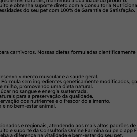
gredientes naturais, mantendo a qualidade do produto.
uito e obtenha suporte direto com a Consultoria Nutriciona
sidades do seu pet com 100% de Garantia de Satisfação.
para carnívoros. Nossas dietas formuladas cientificament
desenvolvimento muscular e a saúde geral.
Fórmula sem ingredientes geneticamente modificados, gara
roz e milho, promovendo uma dieta natural.
açúcar no sangue e energia sustentada.
turais para a preservação da qualidade.
rvação dos nutrientes e o frescor do alimento.
a e no bem-estar animal.
ionados e regionais, atendendo aos mais altos padrões de
uito e suporte da Consultoria Online Farmina ou pelo app 
a a diferença na vitalidade e bem-estar do seu pet.