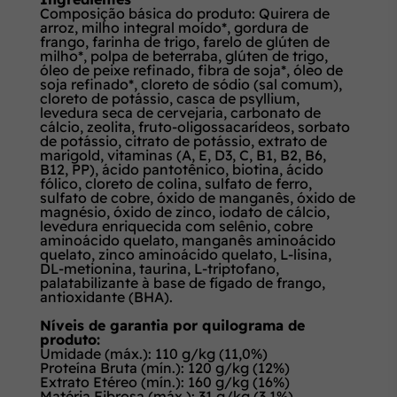
Composição básica do produto: Quirera de
arroz, milho integral moído*, gordura de
frango, farinha de trigo, farelo de glúten de
milho*, polpa de beterraba, glúten de trigo,
óleo de peixe refinado, fibra de soja*, óleo de
soja refinado*, cloreto de sódio (sal comum),
cloreto de potássio, casca de psyllium,
levedura seca de cervejaria, carbonato de
cálcio, zeolita, fruto-oligossacarídeos, sorbato
de potássio, citrato de potássio, extrato de
marigold, vitaminas (A, E, D3, C, B1, B2, B6,
B12, PP), ácido pantotênico, biotina, ácido
fólico, cloreto de colina, sulfato de ferro,
sulfato de cobre, óxido de manganês, óxido de
magnésio, óxido de zinco, iodato de cálcio,
levedura enriquecida com selênio, cobre
aminoácido quelato, manganês aminoácido
quelato, zinco aminoácido quelato, L-lisina,
DL-metionina, taurina, L-triptofano,
palatabilizante à base de fígado de frango,
antioxidante (BHA).
Níveis de garantia por quilograma de
produto:
Umidade (máx.): 110 g/kg (11,0%)
Proteína Bruta (mín.): 120 g/kg (12%)
Extrato Etéreo (mín.): 160 g/kg (16%)
Matéria Fibrosa (máx.): 31 g/kg (3,1%)