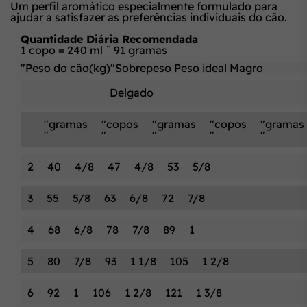
Um perfil aromático especialmente formulado para
ajudar a satisfazer as preferências individuais do cão.
Quantidade Diária Recomendada
1 copo = 240 ml ˜ 91 gramas
"Peso do cão(kg)"
Sobrepeso
Peso ideal
Magro
Delgado
"gramas
"copos
"gramas
"copos
"gramas
"
"
"
"
"
2
40
4/8
47
4/8
53
5/8
3
55
5/8
63
6/8
72
7/8
4
68
6/8
78
7/8
89
1
5
80
7/8
93
1 1/8
105
1 2/8
6
92
1
106
1 2/8
121
1 3/8