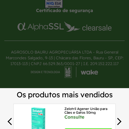
Certificado de segurança
AGROSOLO BAURU AGROPECUÁRIA LTDA - Rua General
Marcondes Salgado, 9-13 | Chácara das Flores, Bauru - SP, CEP:
17013-113 | CNPJ 66.529.363/0001-27 | I.E. 209.152.222.117