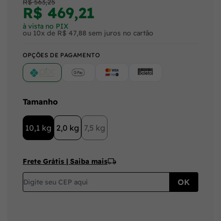
R$ 563,25
R$ 469,21
à vista no PIX
ou 10x de R$ 47,88 sem juros no cartão
OPÇÕES DE PAGAMENTO
PIX
Google Pay (Crédito/Débito)
Cartão
Boleto
Tamanho
10,1 kg
2,0 kg
7,5 kg
Frete Grátis | Saiba mais