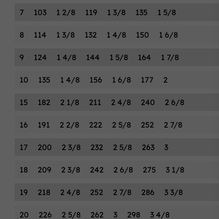
7
103
1 2/8
119
1 3/8
135
1 5/8
8
114
1 3/8
132
1 4/8
150
1 6/8
9
124
1 4/8
144
1 5/8
164
1 7/8
10
135
1 4/8
156
1 6/8
177
2
15
182
2 1/8
211
2 4/8
240
2 6/8
16
191
2 2/8
222
2 5/8
252
2 7/8
17
200
2 3/8
232
2 5/8
263
3
18
209
2 3/8
242
2 6/8
275
3 1/8
19
218
2 4/8
252
2 7/8
286
3 3/8
20
226
2 5/8
262
3
298
3 4/8