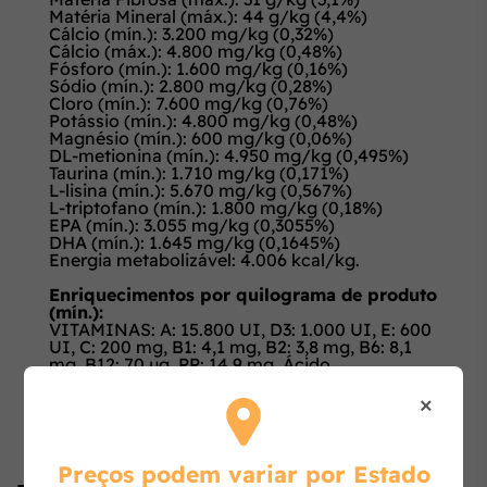
Matéria Mineral (máx.): 44 g/kg (4,4%)
Cálcio (mín.): 3.200 mg/kg (0,32%)
Cálcio (máx.): 4.800 mg/kg (0,48%)
Fósforo (mín.): 1.600 mg/kg (0,16%)
Sódio (mín.): 2.800 mg/kg (0,28%)
Cloro (mín.): 7.600 mg/kg (0,76%)
Potássio (mín.): 4.800 mg/kg (0,48%)
Magnésio (mín.): 600 mg/kg (0,06%)
DL-metionina (mín.): 4.950 mg/kg (0,495%)
Taurina (mín.): 1.710 mg/kg (0,171%)
L-lisina (mín.): 5.670 mg/kg (0,567%)
L-triptofano (mín.): 1.800 mg/kg (0,18%)
EPA (mín.): 3.055 mg/kg (0,3055%)
DHA (mín.): 1.645 mg/kg (0,1645%)
Energia metabolizável: 4.006 kcal/kg.
Enriquecimentos por quilograma de produto
(mín.):
VITAMINAS: A: 15.800 UI, D3: 1.000 UI, E: 600
UI, C: 200 mg, B1: 4,1 mg, B2: 3,8 mg, B6: 8,1
mg, B12: 70 µg, PP: 14,9 mg, Ácido
pantotênico: 25 mg, Ácido fólico: 0,8 mg,
×
Biotina: 1,07 mg, Colina: 1.680 mg.
MINERAIS: Cobre: 13 mg, Ferro: 41 mg,
Manganês: 53 mg, Iodo: 4,1 mg, Zinco: 159 mg,
Selênio: 0,05 mg.
Preços podem variar por Estado