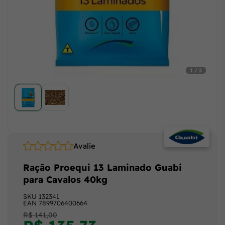
1 / 2
Avalie
Ração Proequi 13 Laminado Guabi
para Cavalos 40kg
SKU
132341
EAN
7899706400664
R$ 141,00