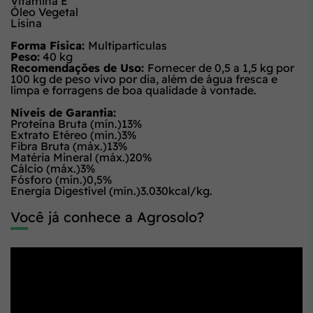
Vitamina E
Óleo Vegetal
Lisina
Forma Física:
Multipartículas
Peso:
40 kg
Recomendações de Uso:
Fornecer de 0,5 a 1,5 kg por
100 kg de peso vivo por dia, além de água fresca e
limpa e forragens de boa qualidade à vontade.
Níveis de Garantia:
Proteína Bruta (mín.)13%
Extrato Etéreo (mín.)3%
Fibra Bruta (máx.)13%
Matéria Mineral (máx.)20%
Cálcio (máx.)3%
Fósforo (mín.)0,5%
Energia Digestível (mín.)3.030kcal/kg.
Você já conhece a Agrosolo?