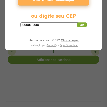
7% OFF
Soprador a Gasolina 26 Cilindradas Potência (cv)
ou digite seu CEP
1,0 / 0,74 kW a 7500
OK
Consulte
Não sabe o seu CEP?
Clique aqui.
Localização por
Geoapify
e
OpenStreetMap
.
-
+
Adicionar ao carrinho