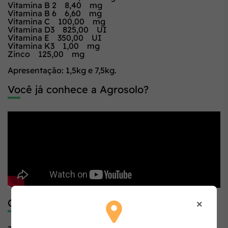
Vitamina B 2 8,40 mg
Vitamina B 6 6,60 mg
Vitamina C 100,00 mg
Vitamina D3 825,00 UI
Vitamina E 350,00 UI
Vitamina K3 1,00 mg
Zinco 125,00 mg
Apresentação: 1,5kg e 7,5kg.
Você já conhece a Agrosolo?
×
Código de Barras