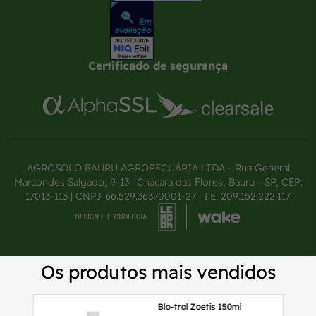
Certificado de segurança
AGROSOLO BAURU AGROPECUÁRIA LTDA - Rua General
Marcondes Salgado, 9-13 | Chácara das Flores, Bauru - SP, CEP:
17013-113 | CNPJ 66.529.363/0001-27 | I.E. 209.152.222.117