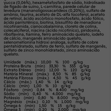
yucca (0,06%), hexametafosfato de sódio, hidrolisado
de fígado de suíno, L-carnitina, parede celular de
levedura (mananoligossacarídeos (0,20%)), sulfato de
amônio, taurina, acetato de DL-alfa tocoferol, acetato
de retinol, ácido ascórbico monofosfato, ácido fólico,
ácido pantotênico, biotina, bissulfito de menadiona
nicotinamida, cianocobalamina, cloreto de colina,
colecalciferol, niacina (ácido nicotínico), piridoxina,
riboflavina, tiamina, ferro aminoácido quelato, iodeto
de cálcio, manganês aminoácido quelato,
selenometionina hidroxi análoga, sulfato de cobre
pentahidratado, sulfato de ferro, sulfato de manganês,
sulfato de zinco monohidratado, zinco aminoácido
quelato.
Umidade (máx.) 10,00 % 100 g/kg
Proteína Bruta (mín) 33,30 % 333 g/kg
Extrato Etéreo (mín) 12,00 % 120 g/kg
Matéria Mineral (máx.) 8,50 % 85 g/kg
Matéria Fibrosa (máx.) 4,50 % 45 g/kg
Cálcio (máx.) 1,40 % 14 g/kg
Cálcio (mín) 1,00 % 10 g/kg
Fósforo (mín) 0,84 % 8.400 mg/kg
Sódio (mín) 0,40 % 4.000 mg/kg
Potássio (mín) 0,80 % 8.000 mg/kg
Magnésio (máx.) 0,10 % 1.000 mg/kg
Ômega 6 (mín) 1,50 % 15 g/kg
Ômega 3 (mín) 0,20 % 2.000 mg/kg