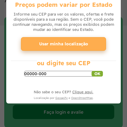
7897348207856
Preços podem variar por Estado
Informe seu CEP para ver os valores, ofertas e frete
disponíveis para a sua região. Sem o CEP, você pode
continuar navegando, mas os preços exibidos podem
Avaliar Produto
mudar ao identificar seu Estado.
Preencha seus dados, avalie e clique no botão
Avaliar Produto.
Usar minha localização
ou digite seu CEP
OK
Não sabe o seu CEP?
Clique aqui.
Localização por
Geoapify
e
OpenStreetMap
.
Faça login e avalie