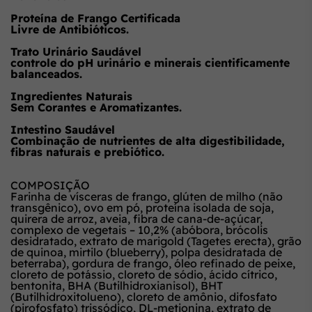
Proteína de Frango Certificada
Livre de Antibióticos.
Trato Urinário Saudável
controle do pH urinário e minerais cientificamente
balanceados.
Ingredientes Naturais
Sem Corantes e Aromatizantes.
Intestino Saudável
Combinação de nutrientes de alta digestibilidade,
fibras naturais e prebiótico.
COMPOSIÇÃO
Farinha de vísceras de frango, glúten de milho (não
transgênico), ovo em pó, proteína isolada de soja,
quirera de arroz, aveia, fibra de cana-de-açúcar,
complexo de vegetais – 10,2% (abóbora, brócolis
desidratado, extrato de marigold (Tagetes erecta), grão
de quinoa, mirtilo (blueberry), polpa desidratada de
beterraba), gordura de frango, óleo refinado de peixe,
cloreto de potássio, cloreto de sódio, ácido cítrico,
bentonita, BHA (Butilhidroxianisol), BHT
(Butilhidroxitolueno), cloreto de amônio, difosfato
(pirofosfato) trissódico, DL-metionina, extrato de