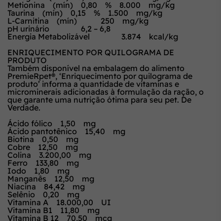
Metionina (mín) 0,80 % 8.000 mg/kg
Taurina (mín) 0,15 % 1.500 mg/kg
L-Carnitina (mín) 250 mg/kg
pH urinário 6,2 – 6,8
Energia Metabolizável 3.874 kcal/kg
ENRIQUECIMENTO POR QUILOGRAMA DE
PRODUTO
Também disponível na embalagem do alimento
PremieRpet®, ‘Enriquecimento por quilograma de
produto’ informa a quantidade de vitaminas e
microminerais adicionadas à formulação da ração, o
que garante uma nutrição ótima para seu pet. De
Verdade.
Ácido fólico 1,50 mg
Ácido pantotênico 15,40 mg
Biotina 0,50 mg
Cobre 12,50 mg
Colina 3.200,00 mg
Ferro 133,80 mg
Iodo 1,80 mg
Manganês 12,50 mg
Niacina 84,42 mg
Selênio 0,20 mg
Vitamina A 18.000,00 UI
Vitamina B1 11,80 mg
Vitamina B 12 70,50 mcg