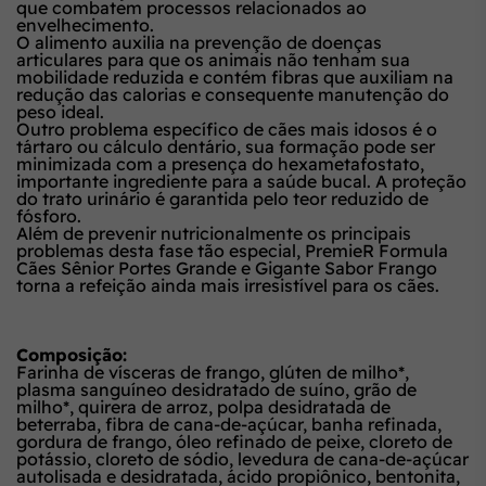
que combatem processos relacionados ao
envelhecimento.
O alimento auxilia na prevenção de doenças
articulares para que os animais não tenham sua
mobilidade reduzida e contém fibras que auxiliam na
redução das calorias e consequente manutenção do
peso ideal.
Outro problema específico de cães mais idosos é o
tártaro ou cálculo dentário, sua formação pode ser
minimizada com a presença do hexametafostato,
importante ingrediente para a saúde bucal. A proteção
do trato urinário é garantida pelo teor reduzido de
fósforo.
Além de prevenir nutricionalmente os principais
problemas desta fase tão especial, PremieR Formula
Cães Sênior Portes Grande e Gigante Sabor Frango
torna a refeição ainda mais irresistível para os cães.
Composição:
Farinha de vísceras de frango, glúten de milho*,
plasma sanguíneo desidratado de suíno, grão de
milho*, quirera de arroz, polpa desidratada de
beterraba, fibra de cana-de-açúcar, banha refinada,
gordura de frango, óleo refinado de peixe, cloreto de
potássio, cloreto de sódio, levedura de cana-de-açúcar
autolisada e desidratada, ácido propiônico, bentonita,