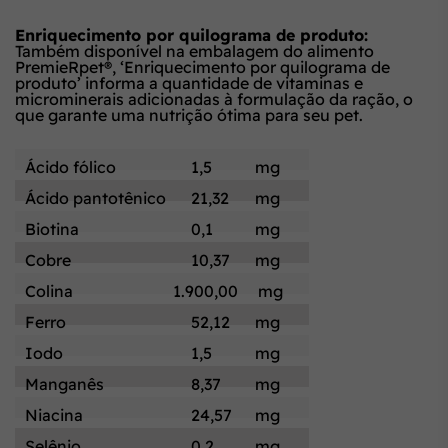
Enriquecimento por quilograma de produto:
Também disponível na embalagem do alimento
PremieRpet®, ‘Enriquecimento por quilograma de
produto’ informa a quantidade de vitaminas e
microminerais adicionadas à formulação da ração, o
que garante uma nutrição ótima para seu pet.
Ácido fólico
1,5
mg
Ácido pantotênico
21,32
mg
Biotina
0,1
mg
Cobre
10,37
mg
Colina
1.900,00
mg
Ferro
52,12
mg
Iodo
1,5
mg
Manganês
8,37
mg
Niacina
24,57
mg
Selênio
0,2
mg