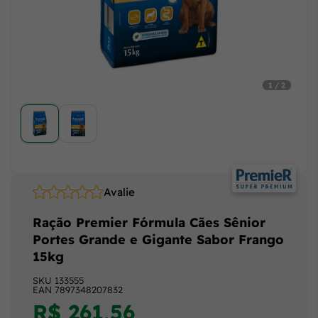
1 / 2
Avalie
Ração Premier Fórmula Cães Sênior
Portes Grande e Gigante Sabor Frango
15kg
SKU
133555
EAN
7897348207832
R$ 261,56