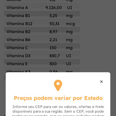
Vitamina A
9.126,00
UI
Vitamina B1
3,25
mg
Vitamina B12
50,31
mcg
Vitamina B2
8,97
mg
Vitamina B6
2,21
mg
Vitamina C
150
mg
Vitamina D3
830,7
UI
Vitamina E
300
UI
Vitamina K3
0,56
mg
Zinco
125
mg
×
Preços podem variar por Estado
Informe seu CEP para ver os valores, ofertas e frete
disponíveis para a sua região. Sem o CEP, você pode