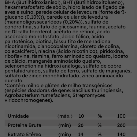
BHA (Butilhidroxianisol), BHT (Butilhidroxitolueno),
hexametafosfato de sódio, hidrolisado de fígado de
aves e suíno, parede celular de levedura (fonte de ß-
glucano (0,10%)), parede celular de levedura
(mananoligossacarídeos (0,20%)), sulfato de
condroitina, sulfato de glicosamina, taurina, acetato
de DL-alfa tocoferol, acetato de retinol, ácido
ascórbico monofosfato, ácido fólico, ácido
pantotênico, biotina, bissulfito de menadiona
nicotinamida, cianocobalamina, cloreto de colina,
colecalciferol, niacina (ácido nicotínico), piridoxina,
riboflavina, tiamina, ferro aminoácido quelato, iodeto
de cálcio, manganês aminoácido quelato,
selenometionina hidroxi análoga, sulfato de cobre
pentahidratado, sulfato de ferro, sulfato de manganês,
sulfato de zinco monohidratado, zinco aminoácido
quelato.
*Contém milho e glúten de milho transgênicos
(espécies doadoras de gene: Bacillus thuringiensis,
Agrobacterium tumefaciens, Streptomyces
viridochromogenes).
Umidade
(máx.)
10
%
100
Proteína Bruta
(mín)
26
%
260
Extrato Etéreo
(mín)
14
%
140