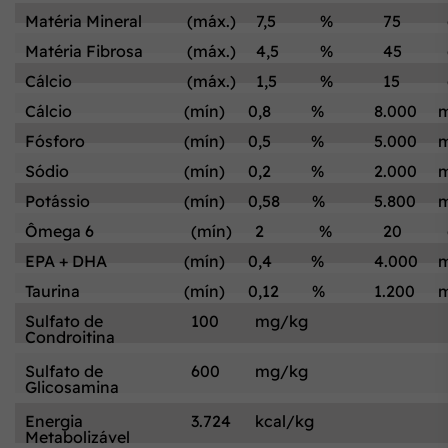
Matéria Mineral
(máx.)
7,5
%
75
Matéria Fibrosa
(máx.)
4,5
%
45
Cálcio
(máx.)
1,5
%
15
Cálcio
(mín)
0,8
%
8.000
Fósforo
(mín)
0,5
%
5.000
Sódio
(mín)
0,2
%
2.000
Potássio
(mín)
0,58
%
5.800
Ômega 6
(mín)
2
%
20
EPA + DHA
(mín)
0,4
%
4.000
Taurina
(mín)
0,12
%
1.200
Sulfato de
100
mg/kg
Condroitina
Sulfato de
600
mg/kg
Glicosamina
Energia
3.724
kcal/kg
Metabolizável