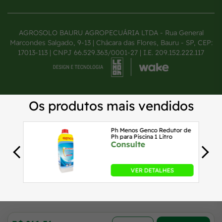
AGROSOLO BAURU AGROPECUÁRIA LTDA - Rua General
Marcondes Salgado, 9-13 | Chácara das Flores, Bauru - SP, CEP:
17013-113 | CNPJ 66.529.363/0001-27 | I.E. 209.152.222.117