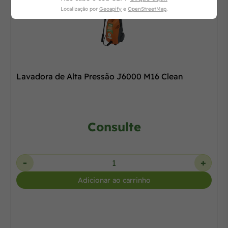
Localização por
Geoapify
e
OpenStreetMap
.
Lavadora de Alta Pressão J6000 M16 Clean
Consulte
-
+
Adicionar ao carrinho