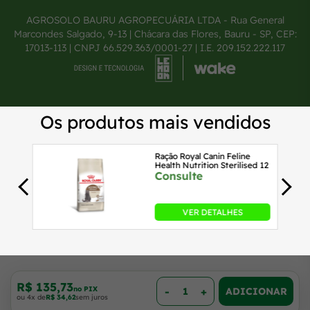
AGROSOLO BAURU AGROPECUÁRIA LTDA - Rua General
Marcondes Salgado, 9-13 | Chácara das Flores, Bauru - SP, CEP:
17013-113 | CNPJ 66.529.363/0001-27 | I.E. 209.152.222.117
R$ 135,73
no PIX
-
+
ou 4x de
R$ 34,62
sem juros