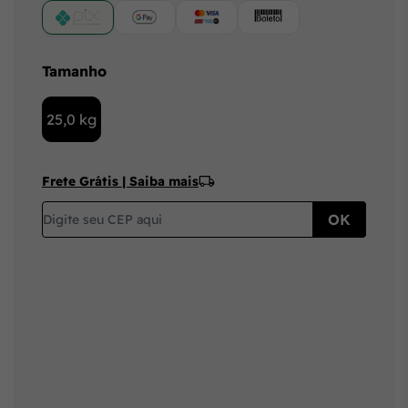
PIX
Google Pay (Crédito/Débito)
Cartão
Boleto
Tamanho
25,0 kg
Frete Grátis | Saiba mais