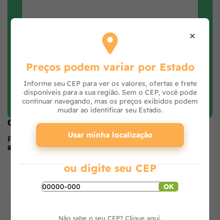
×
Preços podem variar por Estado
Informe seu CEP para ver os valores, ofertas e frete
Faça login e avalie
disponíveis para a sua região. Sem o CEP, você pode
continuar navegando, mas os preços exibidos podem
mudar ao identificar seu Estado.
Opiniões de quem comprou o produto
Usar minha localização
Produto ainda sem avaliações,
seja o primeiro a
avaliar
no formulário ao lado.
O que os outros estão vendo
ou digite seu CEP
OK
Não sabe o seu CEP?
Clique aqui.