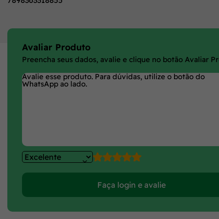
7898363318855
Avaliar Produto
Preencha seus dados, avalie e clique no botão Avaliar P
Faça login e avalie