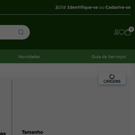
Olá!
Identifique-se
ou
Cadastre-se
0
Novidades
Guia de Serviços
Tamanho
as