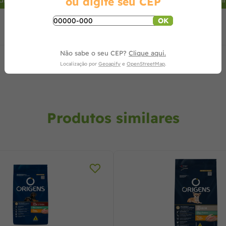
ou digite seu CEP
dicionar ao carrinho
Adicionar ao carrin
OK
Não sabe o seu CEP?
Clique aqui.
Localização por
Geoapify
e
OpenStreetMap
.
Produtos similares