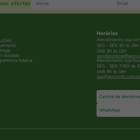
sas ofertas
Horários
Atendimento loja virt
luções
gamento
SEG - SEX: 8h às 18H
trega
SAB: 8h às 12H
rivacidade
vendasonline@agros
parência Salarial
Atendimento loja físi
SEG - SEX: 7:30h às 
SAB: 8h às 18H
sac@agrosolo.com.b
Central de atendim
WhatsApp