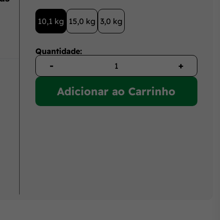
10,1 kg
15,0 kg
3,0 kg
Quantidade:
-
+
Adicionar ao Carrinho