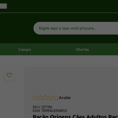
 CEP
Campo
Ofertas
Avalie
SKU
137786
EAN
7898363318855
Ração Origens Cães Adultos Raç