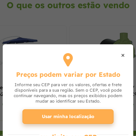
O que os outros estão vendo
×
Preços podem variar por Estado
Informe seu CEP para ver os valores, ofertas e frete
e Suspenso Malibu 3m
Bomba Centrífuga 1,5 CV
disponíveis para a sua região. Sem o CEP, você pode
 622400
Monofásica 110/220V BC
continuar navegando, mas os preços exibidos podem
REF. 87100135-00
mudar ao identificar seu Estado.
Consulte
Consulte
Usar minha localização
+
-