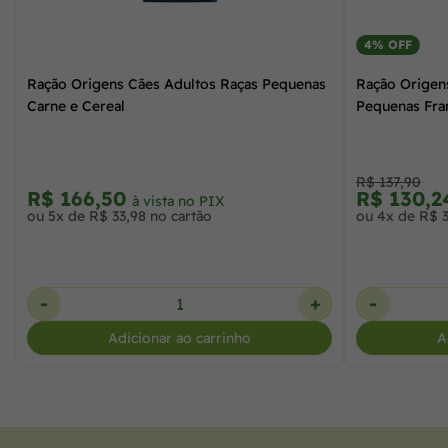
4% OFF
Ração Origens Cães Adultos Raças Pequenas
Ração Origens
Carne e Cereal
Pequenas Fra
R$ 137,90
R$ 166,50
R$ 130,
à vista no PIX
ou 5x de R$ 33,98 no cartão
ou 4x de R$ 3
-
+
-
Adicionar ao carrinho
A