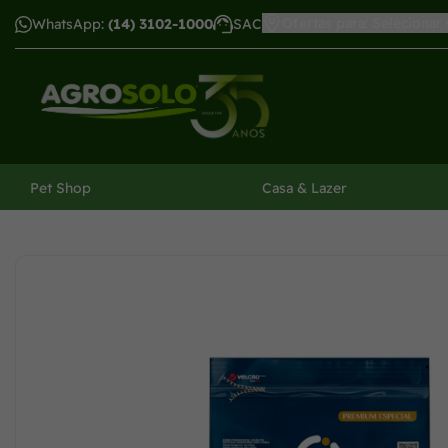
Ofertas para: Selecionar
WhatsApp:
(14) 3102-1000
SAC
har menu
Pet Shop
Casa & Lazer