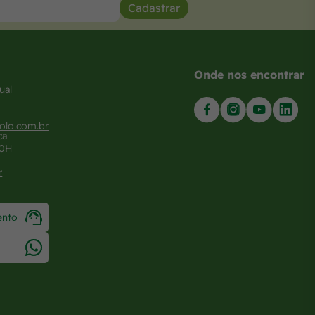
Cadastrar
Onde nos encontrar
ual
olo.com.br
ca
20H
r
ento