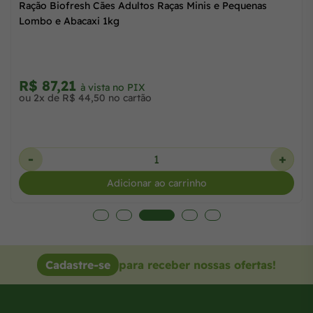
 Cães Adultos Raças Minis e Pequenas
Ração Biofresh Cães
i 10,1kg
Lombo e Abacaxi 1
R$ 87,21
à vista no PIX
à vista
,10 com juros no cartão
ou 2x de R$ 44,50 n
+
-
Adicionar ao carrinho
A
Cadastre-se
para receber nossas ofertas!