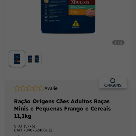
1 / 2
Avalie
Ração Origens Cães Adultos Raças
Minis e Pequenas Frango e Cereais
11,1kg
SKU
157761
EAN
7898752405012