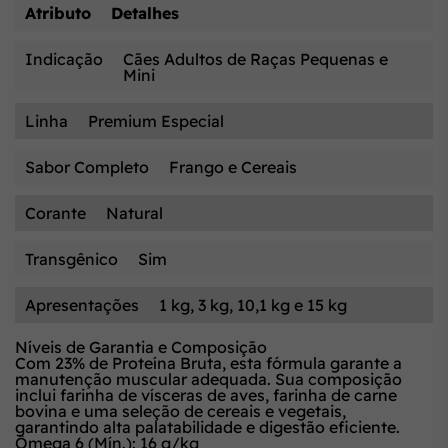
Atributo
Detalhes
Indicação
Cães Adultos de Raças Pequenas e
Mini
Linha
Premium Especial
Sabor Completo
Frango e Cereais
Corante
Natural
Transgênico
Sim
Apresentações
1 kg, 3 kg, 10,1 kg e 15 kg
Níveis de Garantia e Composição
Com
23% de Proteína Bruta
, esta fórmula garante a
manutenção muscular adequada. Sua composição
inclui farinha de vísceras de aves, farinha de carne
bovina e uma seleção de cereais e vegetais,
garantindo alta palatabilidade e digestão eficiente.
Ômega 6 (Mín.):
16 g/kg