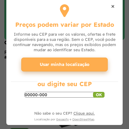
×
Preços podem variar por Estado
Faça login e avalie
Informe seu CEP para ver os valores, ofertas e frete
disponíveis para a sua região. Sem o CEP, você pode
Opiniões de quem comprou o produto
continuar navegando, mas os preços exibidos podem
mudar ao identificar seu Estado.
Produto ainda sem avaliações,
seja o primeiro a
avaliar
no formulário ao lado.
Usar minha localização
O que os outros estão vendo
ou digite seu CEP
OK
Não sabe o seu CEP?
Clique aqui.
Localização por
Geoapify
e
OpenStreetMap
.