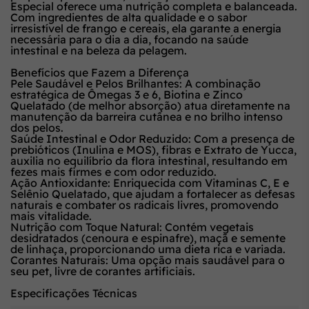
Especial
oferece uma nutrição completa e balanceada.
Com ingredientes de alta qualidade e o sabor
irresistível de frango e cereais, ela garante a energia
necessária para o dia a dia, focando na saúde
intestinal e na beleza da pelagem.
Benefícios que Fazem a Diferença
Pele Saudável e Pelos Brilhantes:
A combinação
estratégica de
Ômegas 3 e 6
,
Biotina
e
Zinco
Quelatado
(de melhor absorção) atua diretamente na
manutenção da barreira cutânea e no brilho intenso
dos pelos.
Saúde Intestinal e Odor Reduzido:
Com a presença de
prebióticos (Inulina e MOS), fibras e
Extrato de Yucca
,
auxilia no equilíbrio da flora intestinal, resultando em
fezes mais firmes e com odor reduzido.
Ação Antioxidante:
Enriquecida com
Vitaminas C, E e
Selênio Quelatado
, que ajudam a fortalecer as defesas
naturais e combater os radicais livres, promovendo
mais vitalidade.
Nutrição com Toque Natural:
Contém vegetais
desidratados (cenoura e espinafre), maçã e semente
de linhaça, proporcionando uma dieta rica e variada.
Corantes Naturais:
Uma opção mais saudável para o
seu pet, livre de corantes artificiais.
Especificações Técnicas