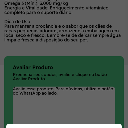
Ômega 3 (Mín.):
3.000 mg/kg
Energia e Vitalidade:
Enriquecimento vitamínico
completo para o suporte diário.
Dica de Uso
Para manter a crocância e o sabor que os cães de
raças pequenas adoram, armazene a embalagem em
local seco e fresco. Lembre-se de deixar sempre água
limpa e fresca à disposição do seu pet.
Avaliar Produto
Preencha seus dados, avalie e clique no botão
Avaliar Produto.