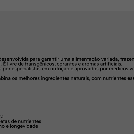
senvolvida para garantir uma alimentação variada, trazendo
 livre de transgênicos, corantes e aromas artificiais.
por especialistas em nutrição e aprovados por médicos vet
a os melhores ingredientes naturais, com nutrientes esse
ra
etas de nutrientes
smo e longevidade