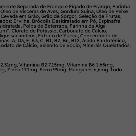
amente Separada de Frango e Fígado de Frango; Farinha
 Óleo de Vísceras de Aves, Gordura Suína, Óleo de Peixe
a, Cevada em Grão, Grão de Sorgo). Seleção de Frutas,
ados: Ervilha, Brócolis Desidratado em Pó, Espinafre
idratada, Polpa de Beterraba, Farinha da Alga
um", Cloreto de Potássio, Carbonato de Cálcio,
oligossacarídeos; Extrato de Yucca, Concentrado de
as: A, D3, E, K3, C, B1, B2, B6, B12, Ácido Pantotênico,
 Iodato de Cálcio, Selenito de Sódio; Minerais Quelatados:
2,31mg, Vitamina B2 7,15mg, Vitamina B6 1,65mg,
90mg, Zinco 110mg, Ferro 99mg, Manganês 6,6mg, Iodo