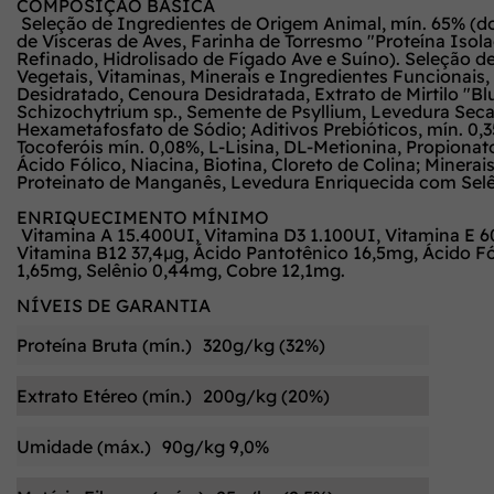
COMPOSIÇÃO BÁSICA
Seleção de Ingredientes de Origem Animal, mín. 65% (d
de Vísceras de Aves, Farinha de Torresmo "Proteína Isol
Refinado, Hidrolisado de Fígado Ave e Suíno). Seleção de
Vegetais, Vitaminas, Minerais e Ingredientes Funcionais,
Desidratado, Cenoura Desidratada, Extrato de Mirtilo "B
Schizochytrium sp., Semente de Psyllium, Levedura Seca 
Hexametafosfato de Sódio; Aditivos Prebióticos, mín. 0
Tocoferóis mín. 0,08%, L-Lisina, DL-Metionina, Propionato
Ácido Fólico, Niacina, Biotina, Cloreto de Colina; Minera
Proteinato de Manganês, Levedura Enriquecida com Selên
ENRIQUECIMENTO MÍNIMO
Vitamina A 15.400UI, Vitamina D3 1.100UI, Vitamina E 6
Vitamina B12 37,4µg, Ácido Pantotênico 16,5mg, Ácido F
1,65mg, Selênio 0,44mg, Cobre 12,1mg.
NÍVEIS DE GARANTIA
Proteína Bruta (mín.)
320g/kg (32%)
Extrato Etéreo (mín.)
200g/kg (20%)
Umidade (máx.)
90g/kg 9,0%