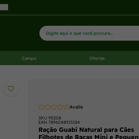
 CEP
Campo
Ofertas
Avalie
SKU
95208
EAN
7896048915184
Ração Guabi Natural para Cães
Filhotes de Raças Mini e Pequen