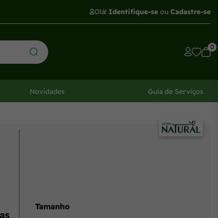
Olá!
Identifique-se
ou
Cadastre-se
0
Novidades
Guia de Serviços
Tamanho
as