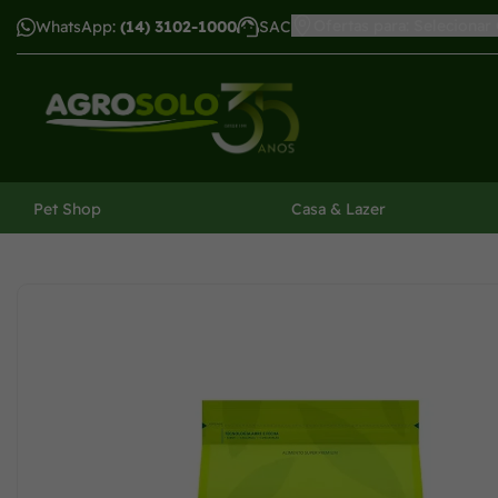
Ofertas para: Selecionar
WhatsApp:
(14) 3102-1000
SAC
har menu
Pet Shop
Casa & Lazer