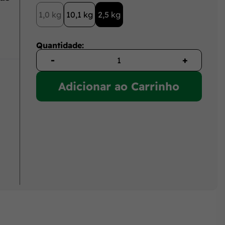
1,0 kg
10,1 kg
2,5 kg
Quantidade:
-
+
Adicionar ao Carrinho