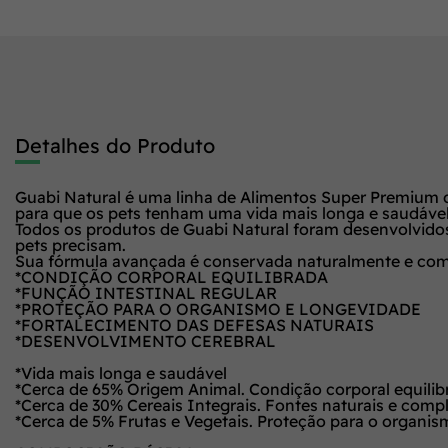
Detalhes do Produto
Guabi Natural é uma linha de Alimentos Super Premium de
para que os pets tenham uma vida mais longa e saudável. É
Todos os produtos de Guabi Natural foram desenvolvidos 
pets precisam.
Sua fórmula avançada é conservada naturalmente e combin
*CONDIÇÃO CORPORAL EQUILIBRADA
*FUNÇÃO INTESTINAL REGULAR
*PROTEÇÃO PARA O ORGANISMO E LONGEVIDADE
*FORTALECIMENTO DAS DEFESAS NATURAIS
*DESENVOLVIMENTO CEREBRAL
*Vida mais longa e saudável
*Cerca de 65% Origem Animal. Condição corporal equilib
*Cerca de 30% Cereais Integrais. Fontes naturais e compl
*Cerca de 5% Frutas e Vegetais. Proteção para o organi