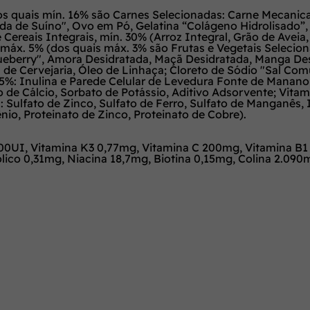
os quais mín. 16% são Carnes Selecionadas: Carne Mecanic
ada de Suíno", Ovo em Pó, Gelatina “Colágeno Hidrolisado”,
 Cereais Integrais, mín. 30% (Arroz Integral, Grão de Avei
 máx. 5% (dos quais máx. 3% são Frutas e Vegetais Selecion
lueberry", Amora Desidratada, Maçã Desidratada, Manga Des
de Cervejaria, Óleo de Linhaça; Cloreto de Sódio "Sal Com
,35%: Inulina e Parede Celular de Levedura Fonte de Manan
 de Cálcio, Sorbato de Potássio, Aditivo Adsorvente; Vitamin
is: Sulfato de Zinco, Sulfato de Ferro, Sulfato de Manganês,
io, Proteinato de Zinco, Proteinato de Cobre).
00UI, Vitamina K3 0,77mg, Vitamina C 200mg, Vitamina B1 
ólico 0,31mg, Niacina 18,7mg, Biotina 0,15mg, Colina 2.0