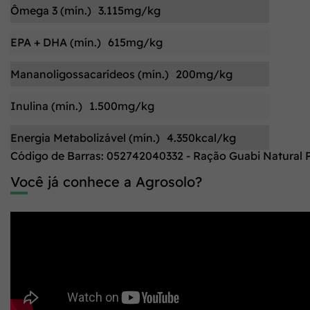
Ômega 3 (mín.)
3.115mg/kg
EPA + DHA (mín.)
615mg/kg
Mananoligossacarídeos (mín.)
200mg/kg
Inulina (mín.)
1.500mg/kg
Energia Metabolizável (mín.)
4.350kcal/kg
Código de Barras: 052742040332 - Ração Guabi Natural P
Você já conhece a Agrosolo?