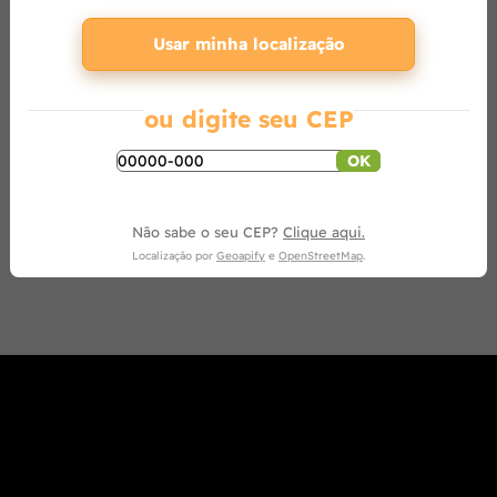
Usar minha localização
ou digite seu CEP
OK
Não sabe o seu CEP?
Clique aqui.
Localização por
Geoapify
e
OpenStreetMap
.