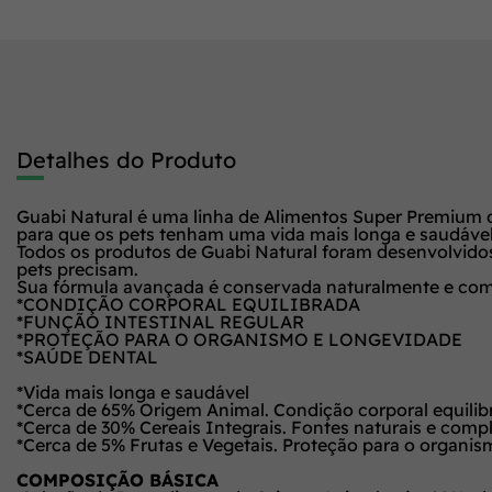
Detalhes do Produto
Guabi Natural é uma linha de Alimentos Super Premium de
para que os pets tenham uma vida mais longa e saudável. É
Todos os produtos de Guabi Natural foram desenvolvidos 
pets precisam.
Sua fórmula avançada é conservada naturalmente e combin
*CONDIÇÃO CORPORAL EQUILIBRADA
*FUNÇÃO INTESTINAL REGULAR
*PROTEÇÃO PARA O ORGANISMO E LONGEVIDADE
*SAÚDE DENTAL
*Vida mais longa e saudável
*Cerca de 65% Origem Animal. Condição corporal equilib
*Cerca de 30% Cereais Integrais. Fontes naturais e compl
*Cerca de 5% Frutas e Vegetais. Proteção para o organi
COMPOSIÇÃO BÁSICA