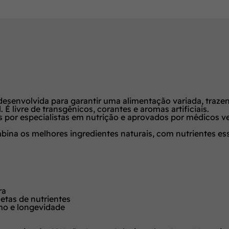
senvolvida para garantir uma alimentação variada, trazendo
 livre de transgênicos, corantes e aromas artificiais.
por especialistas em nutrição e aprovados por médicos vet
a os melhores ingredientes naturais, com nutrientes esse
ra
etas de nutrientes
smo e longevidade