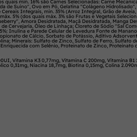
os quais mín. 16% são Carnes Selecionadas: Carne Mecani
ada de Suíno", Ovo em Pó, Gelatina "Colágeno Hidrolisado",
 Cereais Integrais, mín. 35% (Arroz Integral, Grão de Avei
 máx. 5% (dos quais máx. 3% são Frutas e Vegetais Selecion
lueberry", Amora Desidratada, Maçã Desidratada, Manga Des
de Cervejaria, Óleo de Linhaça; Cloreto de Sódio "Sal Com
,25%: Inulina e Parede Celular de Levedura Fonte de Manan
opionato de Cálcio, Sorbato de Potássio, Aditivo Adsorvente;
olina; Minerais: Sulfato de Zinco, Sulfato de Ferro, Sulfato
Enriquecida com Selênio, Proteinato de Zinco, Proteinato 
00UI, Vitamina K3 0,77mg, Vitamina C 200mg, Vitamina B1 
ólico 0,31mg, Niacina 18,7mg, Biotina 0,15mg, Colina 2.0