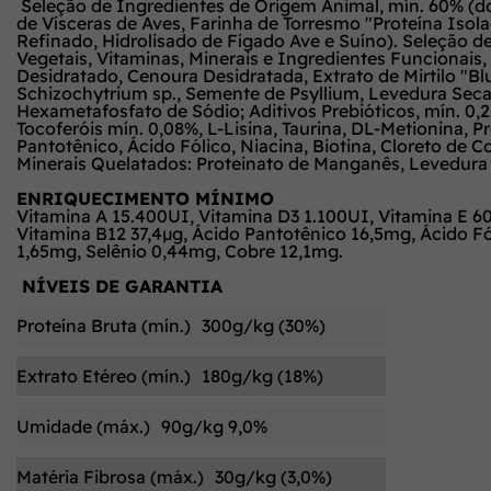
Seleção de Ingredientes de Origem Animal, mín. 60% (d
de Vísceras de Aves, Farinha de Torresmo "Proteína Isol
Refinado, Hidrolisado de Fígado Ave e Suíno). Seleção de
Vegetais, Vitaminas, Minerais e Ingredientes Funcionais,
Desidratado, Cenoura Desidratada, Extrato de Mirtilo "B
Schizochytrium sp., Semente de Psyllium, Levedura Seca 
Hexametafosfato de Sódio; Aditivos Prebióticos, mín. 0
Tocoferóis mín. 0,08%, L-Lisina, Taurina, DL-Metionina, Pr
Pantotênico, Ácido Fólico, Niacina, Biotina, Cloreto de C
Minerais Quelatados: Proteinato de Manganês, Levedura 
ENRIQUECIMENTO MÍNIMO
Vitamina A 15.400UI, Vitamina D3 1.100UI, Vitamina E 6
Vitamina B12 37,4µg, Ácido Pantotênico 16,5mg, Ácido F
1,65mg, Selênio 0,44mg, Cobre 12,1mg.
NÍVEIS DE GARANTIA
Proteína Bruta (mín.)
300g/kg (30%)
Extrato Etéreo (mín.)
180g/kg (18%)
Umidade (máx.)
90g/kg 9,0%
Matéria Fibrosa (máx.)
30g/kg (3,0%)