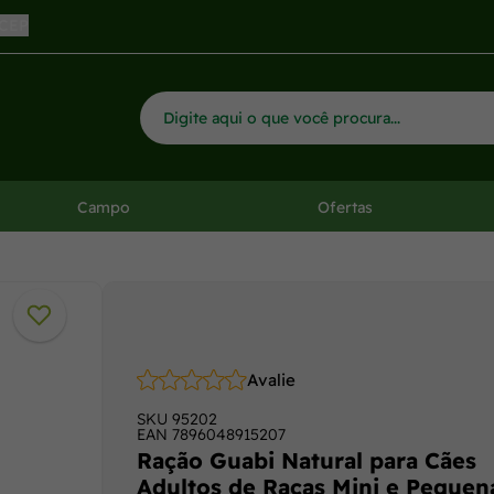
 CEP
Campo
Ofertas
Avalie
SKU
95202
EAN
7896048915207
Ração Guabi Natural para Cães
Adultos de Raças Mini e Pequen