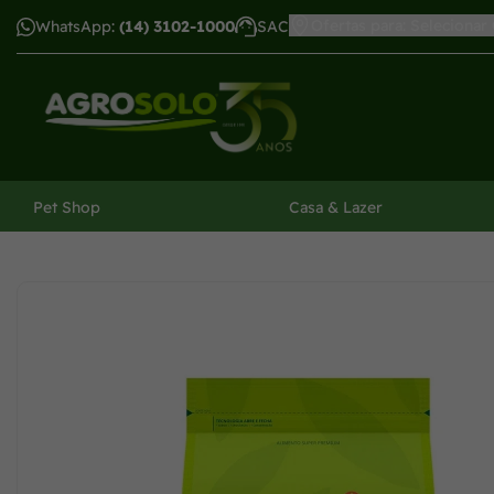
Ofertas para: Selecionar
WhatsApp:
(14) 3102-1000
SAC
har menu
Pet Shop
Casa & Lazer