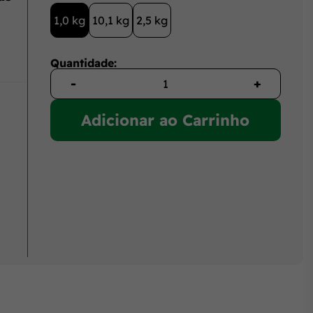
1,0 kg
10,1 kg
2,5 kg
Quantidade:
-
+
Adicionar ao Carrinho