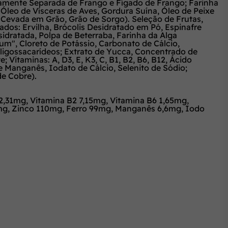
camente Separada de Frango e Fígado de Frango; Farinha
 Óleo de Vísceras de Aves, Gordura Suína, Óleo de Peixe
a, Cevada em Grão, Grão de Sorgo). Seleção de Frutas,
ados: Ervilha, Brócolis Desidratado em Pó, Espinafre
idratada, Polpa de Beterraba, Farinha da Alga
um", Cloreto de Potássio, Carbonato de Cálcio,
oligossacarídeos; Extrato de Yucca, Concentrado de
 Vitaminas: A, D3, E, K3, C, B1, B2, B6, B12, Ácido
 de Manganês, Iodato de Cálcio, Selenito de Sódio;
de Cobre).
2,31mg, Vitamina B2 7,15mg, Vitamina B6 1,65mg,
90mg, Zinco 110mg, Ferro 99mg, Manganês 6,6mg, Iodo