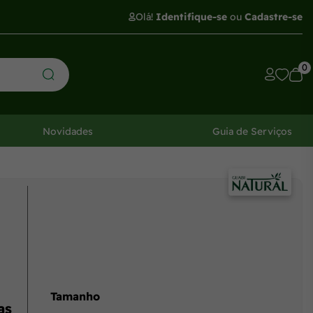
Olá!
Identifique-se
ou
Cadastre-se
0
Novidades
Guia de Serviços
Tamanho
as