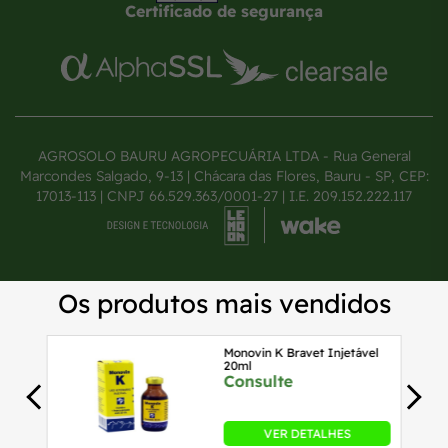
Certificado de segurança
AGROSOLO BAURU AGROPECUÁRIA LTDA - Rua General
Marcondes Salgado, 9-13 | Chácara das Flores, Bauru - SP, CEP:
17013-113 | CNPJ 66.529.363/0001-27 | I.E. 209.152.222.117