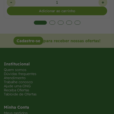
+
-
+
Adicionar ao carrinho
Cadastre-se
para receber nossas ofertas!
Institucional
Quem somos
Dúvidas frequentes
Atendimento
Trabalhe conosco
Ajude uma ONG
Receba Ofertas
Tabloide de Ofertas
Minha Conta
Meus pedidos