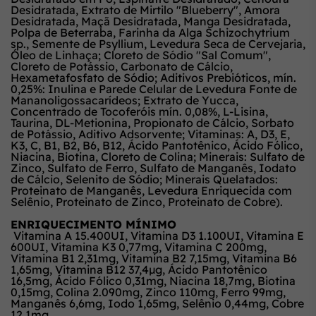
Desidratada, Extrato de Mirtilo "Blueberry", Amora
Desidratada, Maçã Desidratada, Manga Desidratada,
Polpa de Beterraba, Farinha da Alga Schizochytrium
sp., Semente de Psyllium, Levedura Seca de Cervejaria,
Óleo de Linhaça; Cloreto de Sódio "Sal Comum",
Cloreto de Potássio, Carbonato de Cálcio,
Hexametafosfato de Sódio; Aditivos Prebióticos, mín.
0,25%: Inulina e Parede Celular de Levedura Fonte de
Mananoligossacarídeos; Extrato de Yucca,
Concentrado de Tocoferóis mín. 0,08%, L-Lisina,
Taurina, DL-Metionina, Propionato de Cálcio, Sorbato
de Potássio, Aditivo Adsorvente; Vitaminas: A, D3, E,
K3, C, B1, B2, B6, B12, Ácido Pantotênico, Ácido Fólico,
Niacina, Biotina, Cloreto de Colina; Minerais: Sulfato de
Zinco, Sulfato de Ferro, Sulfato de Manganês, Iodato
de Cálcio, Selenito de Sódio; Minerais Quelatados:
Proteinato de Manganês, Levedura Enriquecida com
Selênio, Proteinato de Zinco, Proteinato de Cobre).
ENRIQUECIMENTO MÍNIMO
Vitamina A 15.400UI, Vitamina D3 1.100UI, Vitamina E
600UI, Vitamina K3 0,77mg, Vitamina C 200mg,
Vitamina B1 2,31mg, Vitamina B2 7,15mg, Vitamina B6
1,65mg, Vitamina B12 37,4µg, Ácido Pantotênico
16,5mg, Ácido Fólico 0,31mg, Niacina 18,7mg, Biotina
0,15mg, Colina 2.090mg, Zinco 110mg, Ferro 99mg,
Manganês 6,6mg, Iodo 1,65mg, Selênio 0,44mg, Cobre
12,1mg.