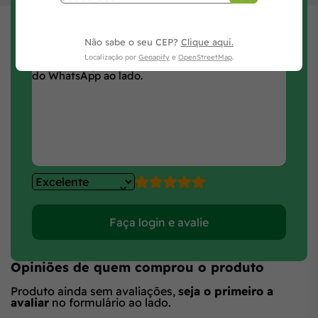
Avaliar Produto
Preencha seus dados, avalie e clique no botão
Avaliar Produto.
Não sabe o seu CEP?
Clique aqui.
Localização por
Geoapify
e
OpenStreetMap
.
Faça login e avalie
Opiniões de quem comprou o produto
Produto ainda sem avaliações,
seja o primeiro a
avaliar
no formulário ao lado.