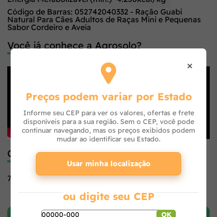
Código de Barras: 052742040332 - Ração Guabi
Natural Para Cães Adultos de Raças Mini e Pequenas
Sabor Cordeiro e Aveia
Você já conhece a Agrosolo?
×
Preços podem variar por Estado
Informe seu CEP para ver os valores, ofertas e frete
disponíveis para a sua região. Sem o CEP, você pode
continuar navegando, mas os preços exibidos podem
mudar ao identificar seu Estado.
Código de Barras
Usar minha localização
7896048915498
ou digite seu CEP
OK