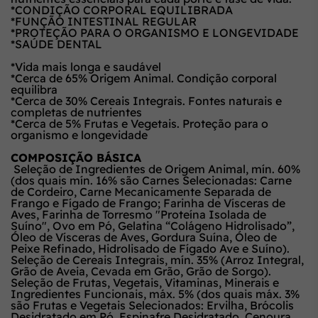
*CONDIÇÃO CORPORAL EQUILIBRADA
*FUNÇÃO INTESTINAL REGULAR
*PROTEÇÃO PARA O ORGANISMO E LONGEVIDADE
*SAÚDE DENTAL
*Vida mais longa e saudável
*Cerca de 65% Origem Animal. Condição corporal
equilibra
*Cerca de 30% Cereais Integrais. Fontes naturais e
completas de nutrientes
*Cerca de 5% Frutas e Vegetais. Proteção para o
organismo e longevidade
COMPOSIÇÃO BÁSICA
Seleção de Ingredientes de Origem Animal, mín. 60%
(dos quais mín. 16% são Carnes Selecionadas: Carne
de Cordeiro, Carne Mecanicamente Separada de
Frango e Fígado de Frango; Farinha de Vísceras de
Aves, Farinha de Torresmo "Proteína Isolada de
Suíno", Ovo em Pó, Gelatina “Colágeno Hidrolisado”,
Óleo de Vísceras de Aves, Gordura Suína, Óleo de
Peixe Refinado, Hidrolisado de Fígado Ave e Suíno).
Seleção de Cereais Integrais, mín. 35% (Arroz Integral,
Grão de Aveia, Cevada em Grão, Grão de Sorgo).
Seleção de Frutas, Vegetais, Vitaminas, Minerais e
Ingredientes Funcionais, máx. 5% (dos quais máx. 3%
são Frutas e Vegetais Selecionados: Ervilha, Brócolis
Desidratado em Pó, Espinafre Desidratado, Cenoura