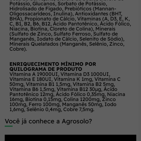
Potássio, Glucanos, Sorbato de Potássio,
Hidrolisado de Fígado, Prebióticos (Mannan-
Oligossacarídeos, Inulina), Antioxidantes (BHT,
BHA), Propionato de Cálcio, Vitaminas (A, D3, E, K,
C, B1, B2, B6, B12, Ácido Pantotênico, Ácido Fólico,
Niacina, Biotina, Cloreto de Colina), Minerais
(Sulfato de Zinco, Sulfato Ferroso, Sulfato de
Manganês, Iodato de Cálcio, Selenito de Sódio),
Minerais Quelatados (Manganês, Selênio, Zinco,
Cobre).
ENRIQUECIMENTO MÍNIMO POR
QUILOGRAMA DE PRODUTO
Vitamina A 19000UI, Vitamina D3 1000UI,
Vitamina E 180UI, Vitamina K 1mg, Vitamina C
50mg, Vitamina B1 1,5mg, Vitamina B2 5mg,
Vitamina B6 1,5mg, Vitamina B12 30µg, Ácido
Pantotênico 12mg, Ácido Fólico 0,35mg, Niacina
16mg, Biotina 0,15mg, Colina 1200mg, Zinco
100mg, Ferro 100mg, Manganês 50mg, Iodo
1,6mg, Selênio 0,4mg, Cobre 7,5mg.
Você já conhece a Agrosolo?