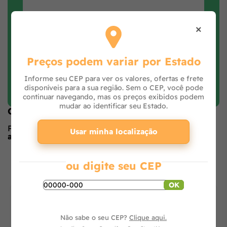
×
Preços podem variar por Estado
Informe seu CEP para ver os valores, ofertas e frete
Faça login e avalie
disponíveis para a sua região. Sem o CEP, você pode
continuar navegando, mas os preços exibidos podem
mudar ao identificar seu Estado.
Opiniões de quem comprou o produto
Produto ainda sem avaliações,
seja o primeiro a
Usar minha localização
avaliar
no formulário ao lado.
O que os outros estão vendo
ou digite seu CEP
OK
Não sabe o seu CEP?
Clique aqui.