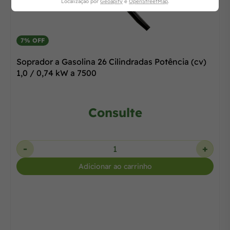
Localização por
Geoapify
e
OpenStreetMap
.
7% OFF
Soprador a Gasolina 26 Cilindradas Potência (cv)
1,0 / 0,74 kW a 7500
Consulte
-
+
Adicionar ao carrinho