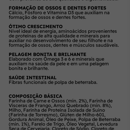
FORMAÇÃO DE OSSOS E DENTES FORTES
Cálcio, Fósforo e Vitamina D3 que auxiliam na
formação de ossos e dentes fortes.
ÓTIMO CRESCIMENTO
Nível ideal de energia, aminoácidos provenientes
de proteínas de alta qualidade e minerais para
auxiliar no desenvolvimento de seu filhote e na
formação de ossos, dentes e músculos saudáveis.
PELAGEM BONITA E BRILHANTE
Elaborado com Ômega 3 e 6 e minerais que
auxiliam na saúde da pele e em uma pelagem
bonita e brilhante.
SAÚDE INTESTINAL
Fibras funcionais de polpa de beterraba.
COMPOSIÇÃO BÁSICA
Farinha de Carne e Ossos (mín. 2%), Farinha de
Vísceras de Frango, Arroz Quebrado (mín. 8%),
Milho, Farinha de Proteína Isolada de Suíno
(Farinha de Torresmo), Glúten de Milho-601,
Gordura Animal, Óleo de Peixe, Polpa de Beterraba
(mín. 1%), Farelo de Trigo, Óleo Vegetal, Levedura
Seca de Cervejaria, Cloreto de Sódio, Cloreto de