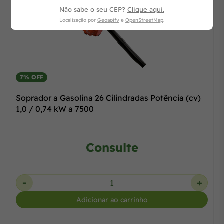
Não sabe o seu CEP?
Clique aqui.
Localização por
Geoapify
e
OpenStreetMap
.
7% OFF
Soprador a Gasolina 26 Cilindradas Potência (cv)
1,0 / 0,74 kW a 7500
Consulte
-
+
Adicionar ao carrinho