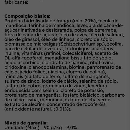
fabricante:
Composição básica:
Proteína hidrolisada de frango (mín. 20%), fécula de
mandioca, farinha de mandioca, levedura de cana-de-
açúcar inativada e desidratada, polpa de beterraba,
fibra de cana-de-açúcar, óleo de aves, óleo de salmão,
óleo de girassol, óleo de linhaça, cloreto de sódio,
biomassa de microalgas (Schizochytrium sp.), zeolita,
parede celular de levedura, frutooligossacarídeos,
inulina, vitaminas (retinol, colecalciferol, acetato de
DL-alfa-tocoferol, menadiona bissulfito de sódio,
ácido ascórbico, cloridrato de tiamina, riboflavina,
piridoxina, cianocobalamina, biotina, pantotenato de
cálcio, ácido fólico, niacina, cloreto de colina),
minerais (sulfato de ferro, sulfato de manganês,
sulfato de zinco, iodato de cálcio, selenito de sódio,
sulfato de cobre, proteinato de zinco, levedura
enriquecida com selênio, cloreto de potássio,
proteinato de manganês), fosfato bicálcico, carbonato
de cálcio, lisina, metionina, extrato de chá verde,
extrato de alecrim, concentrado de tocoferóis
(antioxidante natural) (0,01%).
Níveis de garantia:
Umidade (Máx.) 90 g/kg 9,0%