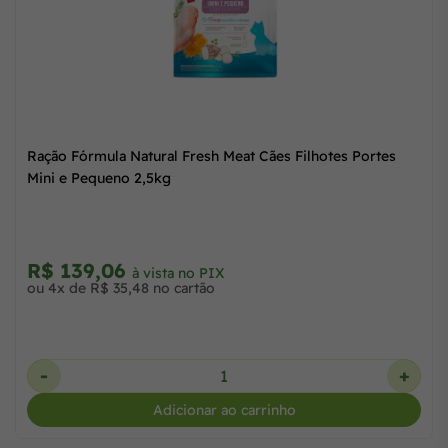
sh Meat Cães Filhotes Portes
Ração Fórmula Natural Fresh M
Mini e Pequeno 2,5kg
R$ 139,06
IX
à vista no PIX
ão
ou 4x de R$ 35,48 no cartão
+
-
ar ao carrinho
Adicionar a