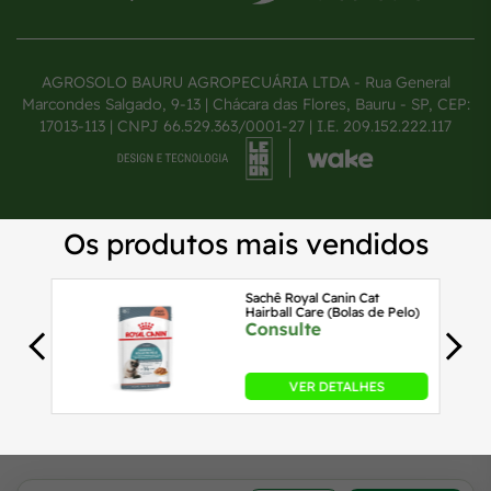
AGROSOLO BAURU AGROPECUÁRIA LTDA - Rua General
Marcondes Salgado, 9-13 | Chácara das Flores, Bauru - SP, CEP:
17013-113 | CNPJ 66.529.363/0001-27 | I.E. 209.152.222.117