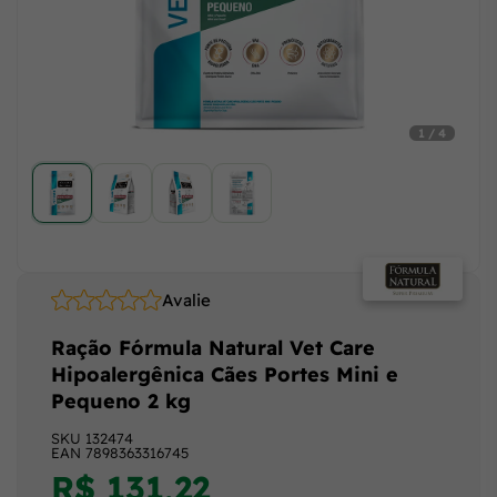
1 / 4
Avalie
Ração Fórmula Natural Vet Care
Hipoalergênica Cães Portes Mini e
Pequeno 2 kg
SKU
132474
EAN
7898363316745
R$ 131,22