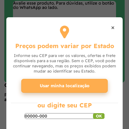
×
Preços podem variar por Estado
Informe seu CEP para ver os valores, ofertas e frete
disponíveis para a sua região. Sem o CEP, você pode
continuar navegando, mas os preços exibidos podem
Faça login e avalie
mudar ao identificar seu Estado.
Opiniões de quem comprou o produto
Usar minha localização
Produto ainda sem avaliações,
seja o primeiro a
avaliar
no formulário ao lado.
ou digite seu CEP
O que os outros estão vendo
OK