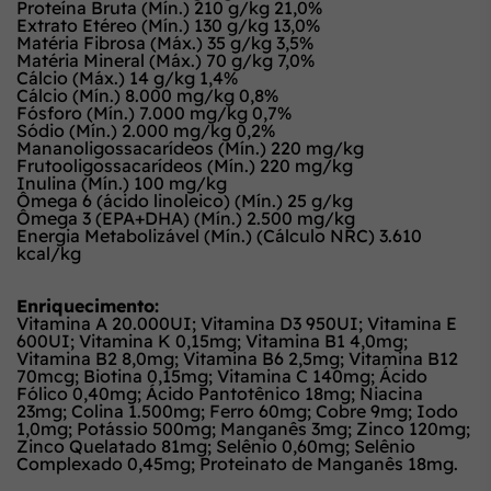
Proteína Bruta (Mín.) 210 g/kg 21,0%
Extrato Etéreo (Mín.) 130 g/kg 13,0%
Matéria Fibrosa (Máx.) 35 g/kg 3,5%
Matéria Mineral (Máx.) 70 g/kg 7,0%
Cálcio (Máx.) 14 g/kg 1,4%
Cálcio (Mín.) 8.000 mg/kg 0,8%
Fósforo (Mín.) 7.000 mg/kg 0,7%
Sódio (Mín.) 2.000 mg/kg 0,2%
Mananoligossacarídeos (Mín.) 220 mg/kg
Frutooligossacarídeos (Mín.) 220 mg/kg
Inulina (Mín.) 100 mg/kg
Ômega 6 (ácido linoleico) (Mín.) 25 g/kg
Ômega 3 (EPA+DHA) (Mín.) 2.500 mg/kg
Energia Metabolizável (Mín.) (Cálculo NRC) 3.610
kcal/kg
Enriquecimento:
Vitamina A 20.000UI; Vitamina D3 950UI; Vitamina E
600UI; Vitamina K 0,15mg; Vitamina B1 4,0mg;
Vitamina B2 8,0mg; Vitamina B6 2,5mg; Vitamina B12
70mcg; Biotina 0,15mg; Vitamina C 140mg; Ácido
Fólico 0,40mg; Ácido Pantotênico 18mg; Niacina
23mg; Colina 1.500mg; Ferro 60mg; Cobre 9mg; Iodo
1,0mg; Potássio 500mg; Manganês 3mg; Zinco 120mg;
Zinco Quelatado 81mg; Selênio 0,60mg; Selênio
Complexado 0,45mg; Proteinato de Manganês 18mg.