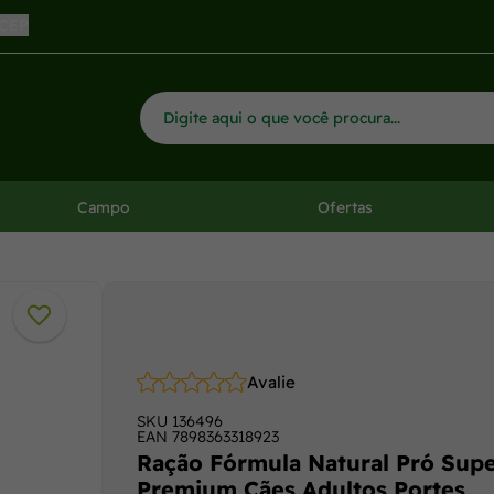
 CEP
Campo
Ofertas
Avalie
SKU
136496
EAN
7898363318923
Ração Fórmula Natural Pró Sup
Premium Cães Adultos Portes