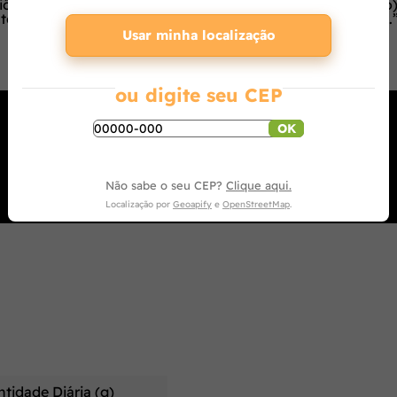
piônico, BHA (Butilhidroxianisol) e BHT (Butilhidroxitolue
rium spp.*, Bacillus thuringiensis*, e Streptomyces spp.*.
Usar minha localização
ou digite seu CEP
OK
Não sabe o seu CEP?
Clique aqui.
Localização por
Geoapify
e
OpenStreetMap
.
tidade Diária (g)