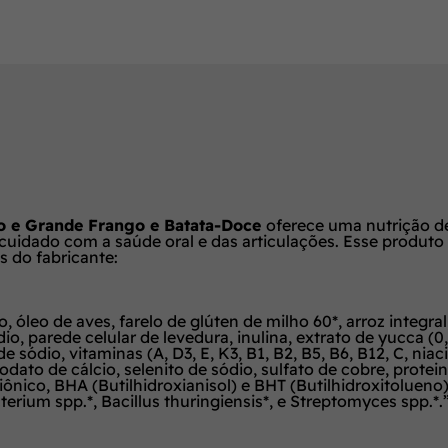
io e Grande Frango e Batata-Doce
oferece uma nutrição de 
uidado com a saúde oral e das articulações. Esse produto
s do fabricante:
o, óleo de aves, farelo de glúten de milho 60*, arroz integra
dio, parede celular de levedura, inulina, extrato de yucca (0
ódio, vitaminas (A, D3, E, K3, B1, B2, B5, B6, B12, C, niacin
 iodato de cálcio, selenito de sódio, sulfato de cobre, prot
piônico, BHA (Butilhidroxianisol) e BHT (Butilhidroxitolue
rium spp.*, Bacillus thuringiensis*, e Streptomyces spp.*.