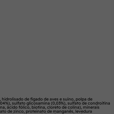
l, hidrolisado de fígado de aves e suíno, polpa de
,04%), sulfato glicosamina (0,03%), sulfato de condroitina
a, ácido fólico, biotina, cloreto de colina), minerais
einato de zinco, proteinato de manganês, levedura