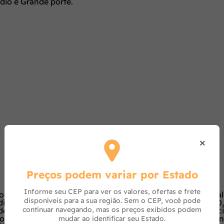
io e Grande porte.
×
Preços podem variar por Estado
Informe seu CEP para ver os valores, ofertas e frete
o, óleo de aves, farelo de glúten de milho 60*, arroz integra
disponíveis para a sua região. Sem o CEP, você pode
dio, parede celular de levedura, inulina, extrato de yucca (0
continuar navegando, mas os preços exibidos podem
ódio, vitaminas (A, D3, E, K3, B1, B2, B5, B6, B12, C, niacin
 iodato de cálcio, selenito de sódio, sulfato de cobre, prot
mudar ao identificar seu Estado.