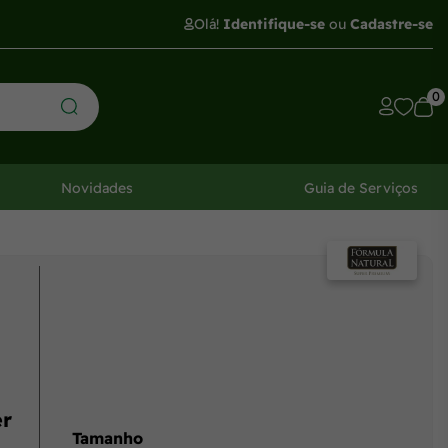
Olá!
Identifique-se
ou
Cadastre-se
0
Novidades
Guia de Serviços
er
Tamanho