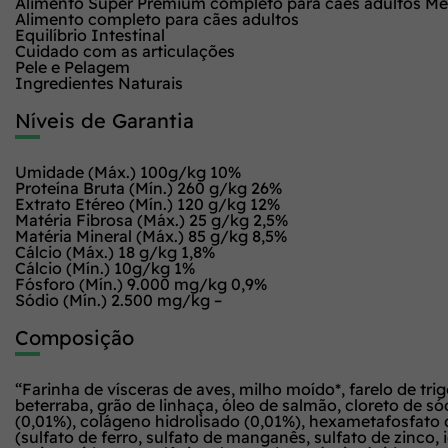
Alimento Super Premium completo para cães adultos Méd
Alimento completo para cães adultos
Equilíbrio Intestinal
Cuidado com as articulações
Pele e Pelagem
Ingredientes Naturais
Níveis de Garantia
Umidade (Máx.) 100g/kg 10%
Proteína Bruta (Mín.) 260 g/kg 26%
Extrato Etéreo (Mín.) 120 g/kg 12%
Matéria Fibrosa (Máx.) 25 g/kg 2,5%
Matéria Mineral (Máx.) 85 g/kg 8,5%
Cálcio (Máx.) 18 g/kg 1,8%
Cálcio (Mín.) 10g/kg 1%
Fósforo (Mín.) 9.000 mg/kg 0,9%
Sódio (Mín.) 2.500 mg/kg –
Composição
“Farinha de vísceras de aves, milho moído*, farelo de trig
beterraba, grão de linhaça, óleo de salmão, cloreto de só
(0,01%), colágeno hidrolisado (0,01%), hexametafosfato de s
(sulfato de ferro, sulfato de manganês, sulfato de zinco,