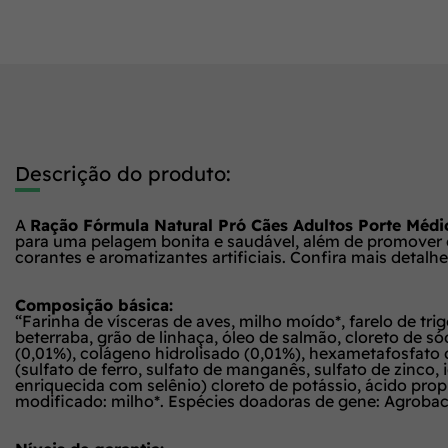
Descrição do produto:
A
Ração Fórmula Natural Pró Cães Adultos Porte Méd
para uma pelagem bonita e saudável, além de promover c
corantes e aromatizantes artificiais. Confira mais detalhe
Composição básica:
“Farinha de vísceras de aves, milho moído*, farelo de trig
beterraba, grão de linhaça, óleo de salmão, cloreto de só
(0,01%), colágeno hidrolisado (0,01%), hexametafosfato de s
(sulfato de ferro, sulfato de manganês, sulfato de zinco,
enriquecida com selênio) cloreto de potássio, ácido pro
modificado: milho*. Espécies doadoras de gene: Agrobacte