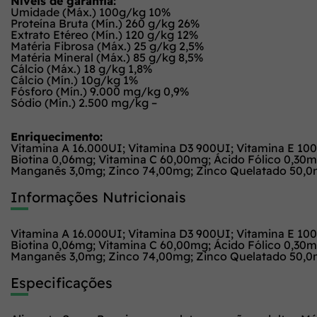
Níveis de garantia:
Umidade (Máx.) 100g/kg 10%
Proteína Bruta (Mín.) 260 g/kg 26%
Extrato Etéreo (Mín.) 120 g/kg 12%
Matéria Fibrosa (Máx.) 25 g/kg 2,5%
Matéria Mineral (Máx.) 85 g/kg 8,5%
Cálcio (Máx.) 18 g/kg 1,8%
Cálcio (Mín.) 10g/kg 1%
Fósforo (Mín.) 9.000 mg/kg 0,9%
Sódio (Mín.) 2.500 mg/kg –
Enriquecimento:
Vitamina A 16.000UI; Vitamina D3 900UI; Vitamina E 10
Biotina 0,06mg; Vitamina C 60,00mg; Ácido Fólico 0,30
Manganês 3,0mg; Zinco 74,00mg; Zinco Quelatado 50,0m
Informações Nutricionais
Vitamina A 16.000UI; Vitamina D3 900UI; Vitamina E 10
Biotina 0,06mg; Vitamina C 60,00mg; Ácido Fólico 0,30
Manganês 3,0mg; Zinco 74,00mg; Zinco Quelatado 50,0m
Especificações