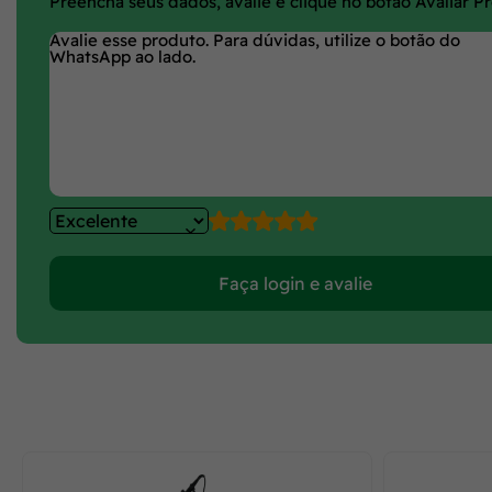
Preencha seus dados, avalie e clique no botão Avaliar P
Faça login e avalie