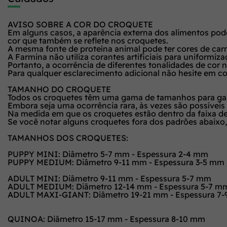
AVISO SOBRE A COR DO CROQUETE
Em alguns casos, a aparência externa dos alimentos pode
cor que também se reflete nos croquetes.
A mesma fonte de proteína animal pode ter cores de carne 
A Farmina não utiliza corantes artificiais para uniformiza
Portanto, a ocorrência de diferentes tonalidades de cor n
Para qualquer esclarecimento adicional não hesite em co
TAMANHO DO CROQUETE
Todos os croquetes têm uma gama de tamanhos para gar
Embora seja uma ocorrência rara, às vezes são possíve
Na medida em que os croquetes estão dentro da faixa de
Se você notar alguns croquetes fora dos padrões abaixo,
TAMANHOS DOS CROQUETES:
PUPPY MINI: Diâmetro 5-7 mm - Espessura 2-4 mm
PUPPY MEDIUM: Diâmetro 9-11 mm - Espessura 3-5 mm 
ADULT MINI: Diâmetro 9-11 mm - Espessura 5-7 mm
ADULT MEDIUM: Diâmetro 12-14 mm - Espessura 5-7 m
ADULT MAXI-GIANT: Diâmetro 19-21 mm - Espessura 7
QUINOA: Diâmetro 15-17 mm - Espessura 8-10 mm