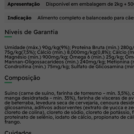
Apresentação
Disponível em embalagem de 2kg + 500
Indicação
Alimento completo e balanceado para cães
Níveis de Garantia
Umidade (máx.) 90g/kg(9%); Proteína Bruta (mín.) 280g/k
75g/kg(7,5%); Cálcio (mín.) 8.000mg/kg(0,8%); Cálcio (
Magnésio (mín.) 900mg/kg; Ômega 6 (mín.) 25g/kg; Ôme
Mannan-Oligossacarídeos (mín.) 240mg/kg; Metionina (mí
Condroitina (mín.) 75mg/kg; Sulfato de Glicosamina (mín
Composição
Suíno (carne de suíno, farinha de torresmo – mín. 3,5%),
manga desidratada – mín. 35%), farinha de vísceras de aves
de beterraba, levedura seca de cervejaria, cenoura desidr
glicosamina, aditivos adsorventes (extrato de yucca e zeoli
cloreto de colina), cloreto de sódio, cloreto de potáss
proteinato de selênio, iodato de cálcio, propionato de cá
frango.
Cuidados