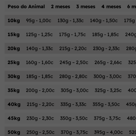
Peso do Animal
2 meses
3 meses
4 meses
6 m
10kg
95g - 1,00c
130g - 1,33c
140g - 1,50c
175g 
15kg
125g - 1,25c
175g - 1,75c
185g - 1,85c
240g
20kg
140g - 1,33c
215g - 2,20c
230g - 2,33c
280g
25kg
160g - 1,60c
245g – 2,50c
265g - 2,66c
325
30kg
185g - 1,85c
280g - 2,80c
300g - 3,00c
370
35kg
200g - 2,00c
305g - 3,00c
325g - 3,25c
400
40kg
215g - 2,20c
335g - 3,33c
355g - 3,50c
450g
45kg
230g - 2,30c
350g - 3,50c
375g - 3,75c
480
50kg
250g - 2,50c
370g - 3,75c
395g – 4,00c
52