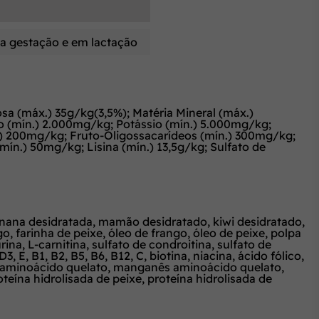
 da gestação e em lactação
sa (máx.) 35g/kg(3,5%); Matéria Mineral (máx.)
io (mín.) 2.000mg/kg; Potássio (mín.) 5.000mg/kg;
) 200mg/kg; Fruto-Oligossacarídeos (mín.) 300mg/kg;
ín.) 50mg/kg; Lisina (mín.) 13,5g/kg; Sulfato de
banana desidratada, mamão desidratado, kiwi desidratado,
o, farinha de peixe, óleo de frango, óleo de peixe, polpa
na, L-carnitina, sulfato de condroitina, sulfato de
 E, B1, B2, B5, B6, B12, C, biotina, niacina, ácido fólico,
nco aminoácido quelato, manganês aminoácido quelato,
oteína hidrolisada de peixe, proteína hidrolisada de