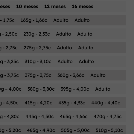
eses
10 meses
12 meses
16 meses
- 1,75c
165g - 1,66c
Adulto
Adulto
 - 2,50c
230g - 2,33c
Adulto
Adulto
 - 2,75c
275g - 2,75c
Adulto
Adulto
g - 3,25c
310g - 3,10c
Adulto
Adulto
g - 3,75c
375g - 3,75c
360g - 3,66c
Adulto
g – 4,00c
380g - 3,80c
395g – 4,00c
Adulto
 - 4,50c
415g - 4,20c
435g - 4,33c
440g - 4,40c
g - 4,80c
445g - 4,50c
465g - 4,66c
470g - 4,75c
0g - 5,20c
485g - 4,90c
505g – 5,00c
510g - 5,10c