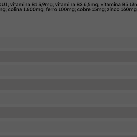
0UI; vitamina B1 3,9mg; vitamina B2 6,5mg; vitamina B5 13
39mg; colina 1.800mg; ferro 100mg; cobre 15mg; zinco 160m