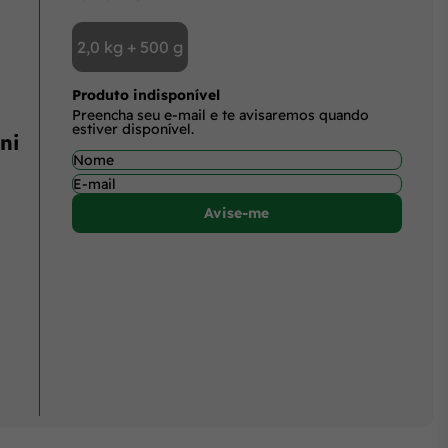
2,0 kg + 500 g
Produto indisponível
Preencha seu e-mail e te avisaremos quando
estiver disponível.
ni
Avise-me