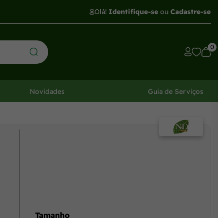
Olá!
Identifique-se
ou
Cadastre-se
0
Novidades
Guia de Serviços
Tamanho