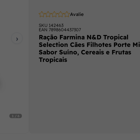
Avalie
SKU
142463
EAN
7898604437307
›
Ração Farmina N&D Tropical
Selection Cães Filhotes Porte Mi
Sabor Suíno, Cereais e Frutas
Tropicais
1 / 6