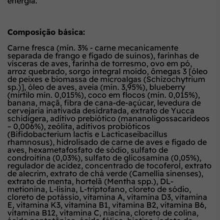
energia.
Composição básica:
Carne fresca (mín. 3% - carne mecanicamente
separada de frango e fígado de suínos), farinhas de
vísceras de aves, farinha de torresmo, ovo em pó,
arroz quebrado, sorgo integral moído, ômegas 3 [óleo
de peixes e biomassa de microalgas (Schizochytrium
sp.)], óleo de aves, aveia (mín. 3,95%), blueberry
(mirtilo mín. 0,015%), coco em flocos (mín. 0,015%),
banana, maçã, fibra de cana-de-açúcar, levedura de
cervejaria inativada desidratada, extrato de Yucca
schidigera, aditivo prebiótico (mananoligossacarídeos
– 0,006%), zeólita, aditivos probióticos
(Bifidobacterium lactis e Lacticaseibacillus
rhamnosus), hidrolisado de carne de aves e fígado de
aves, hexametafosfato de sódio, sulfato de
condroitina (0,03%), sulfato de glicosamina (0,05%),
regulador de acidez, concentrado de tocoferol, extrato
de alecrim, extrato de chá verde (Camellia sinenses),
extrato de menta, hortelã (Mentha spp.), DL-
metionina, L-lisina, L-triptofano, cloreto de sódio,
cloreto de potássio, vitamina A, vitamina D3, vitamina
E, vitamina K3, vitamina B1, vitamina B2, vitamina B6,
vitamina B12, vitamina C, niacina, cloreto de colina,