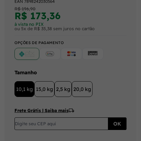
EAN
7898242030564
R$ 196,90
R$ 173,36
à vista no PIX
ou 5x de R$ 35,38 sem juros no cartão
OPÇÕES DE PAGAMENTO
PIX
Google Pay (Crédito/Débito)
Cartão
Boleto
Tamanho
10,1 kg
15,0 kg
2,5 kg
20,0 kg
Frete Grátis | Saiba mais