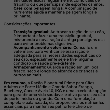
atividades físicas regularmente, como cães de
trabalho ou que participam de esportes caninos.
Cães com pelagem longa:
A combinação de
nutrientes ajuda a manter a pelagem longa e
brilhante.
Considerações importantes
Transição gradual:
Ao trocar a ração do seu cão,
é importante fazer uma transição gradual,
misturando a nova ração à antiga por alguns dias
para evitar problemas digestivos.
Acompanhamento veterinário:
Consulte um
veterinário para verificar se essa ração é
adequada para as necessidades específicas do
seu cão, especialmente se ele tiver alguma
condição de saúde pré-existente.
Armazenamento:
Guarde a ração em um local
fresco, seco e longe do alcance de crianças e
outros animais.
Em resumo,
a Ração Bionatural Prime para Cães
Adultos de Porte Médio e Grande Sabor Frango,
Blueberry, Coco e Aveia 10,1KG é uma excelente opção
para garantir uma vida saudável e ativa para o seu cão
de porte médio ou grande. Com uma formulação
completa e balanceada, ela proporciona os nutrientes
essenciais para manter seu pet forte e cheio de