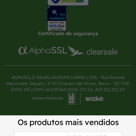
Certificado de segurança
AGROSOLO BAURU AGROPECUÁRIA LTDA - Rua General
Marcondes Salgado, 9-13 | Chácara das Flores, Bauru - SP, CEP:
17013-113 | CNPJ 66.529.363/0001-27 | I.E. 209.152.222.117