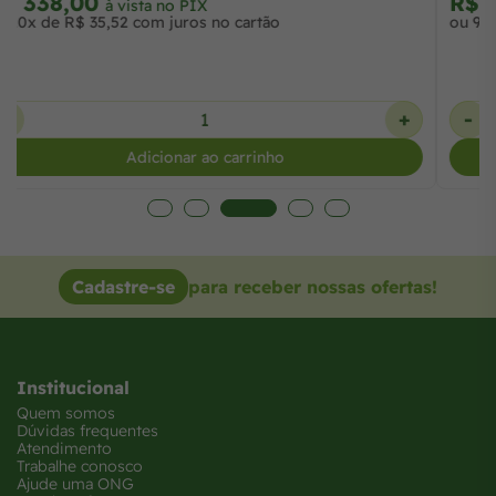
R$ 338,00
à vista no PIX
ou 10x de R$ 35,52 com juros no cartão
-
+
Adicionar ao carrinho
Cadastre-se
para receber nossas ofertas!
Institucional
Quem somos
Dúvidas frequentes
Atendimento
Trabalhe conosco
Ajude uma ONG