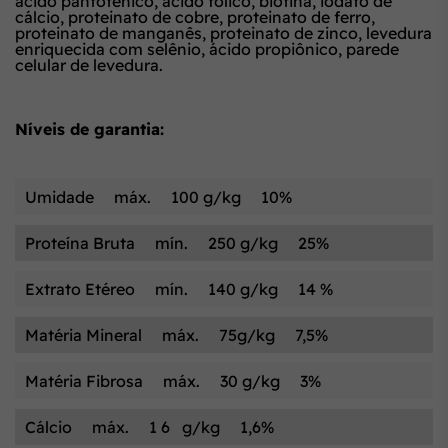
ácido pantotênico, ácido fólico, biotina, iodato de
cálcio, proteinato de cobre, proteinato de ferro,
proteinato de manganês, proteinato de zinco, levedura
enriquecida com selênio, ácido propiônico, parede
celular de levedura.
Níveis de garantia:
Umidade
máx.
100 g/kg
10%
Proteína Bruta
mín.
250 g/kg
25%
Extrato Etéreo
mín.
140 g/kg
14 %
Matéria Mineral
máx.
75g/kg
7,5%
Matéria Fibrosa
máx.
30 g/kg
3%
Cálcio
máx.
1 6 g/kg
1,6%