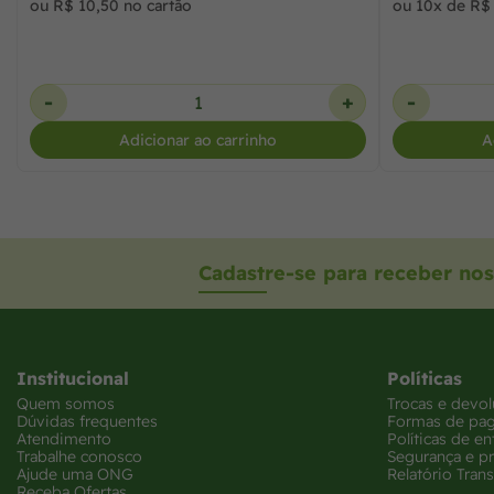
ou R$ 10,50 no cartão
ou 10x de R$ 
-
+
-
Adicionar ao carrinho
A
Cadastre-se para receber nos
Institucional
Políticas
Quem somos
Trocas e devo
Dúvidas frequentes
Formas de pa
Atendimento
Políticas de en
Trabalhe conosco
Segurança e p
Ajude uma ONG
Relatório Trans
Receba Ofertas