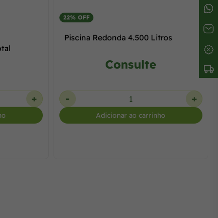
22% OFF
Piscina Redonda 4.500 Litros
tal
Consulte
+
-
+
ho
Adicionar ao carrinho