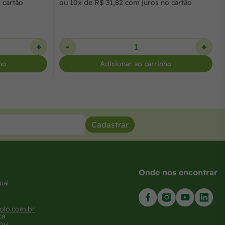
 cartão
ou 10x de R$ 31,82 com juros no cartão
+
-
+
ho
Adicionar ao carrinho
Cadastrar
Onde nos encontrar
ual
olo.com.br
ca
20H