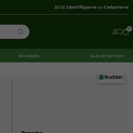
Olá!
Identifique-se
ou
Cadastre-se
0
Novidades
Guia de Serviços