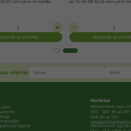
43,15 com juros no cartão
ou 7x de R$ 32,66 com juros no
+
-
dicionar ao carrinho
Adicionar ao carrin
sas ofertas
Horários
Atendimento loja virt
luções
gamento
SEG - SEX: 8h às 18H
trega
SAB: 8h às 12H
rivacidade
vendasonline@agros
parência Salarial
Atendimento loja físi
SEG - SEX: 7:30h às 