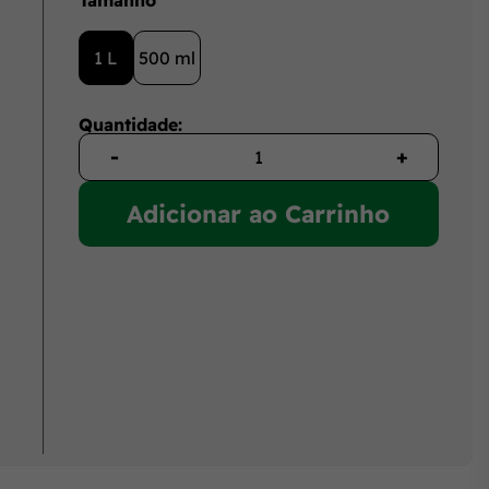
Tamanho
1 L
500 ml
Quantidade:
-
+
Adicionar ao Carrinho