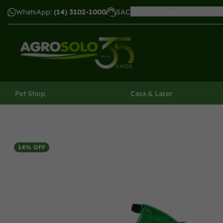
Ofertas para: Selecionar
WhatsApp:
(14) 3102-1000
SAC
har menu
Pet Shop
Casa & Lazer
14% OFF