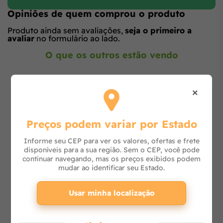
Opiniões de quem comprou o produto
Produto ainda sem avaliações,
seja o primeiro a
avaliar
no formulário ao lado.
O que os outros estão vendo
×
Preços podem variar por Estado
Informe seu CEP para ver os valores, ofertas e frete
disponíveis para a sua região. Sem o CEP, você pode
continuar navegando, mas os preços exibidos podem
20% OFF
mudar ao identificar seu Estado.
Cortador de Galhos à Bateria 10cm 12V Pro
Usar minha localização
UC100DWA