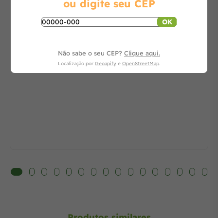
ou digite seu CEP
Consulte
OK
-
+
Não sabe o seu CEP?
Clique aqui.
Adicionar ao carrinho
Localização por
Geoapify
e
OpenStreetMap
.
Produtos similares