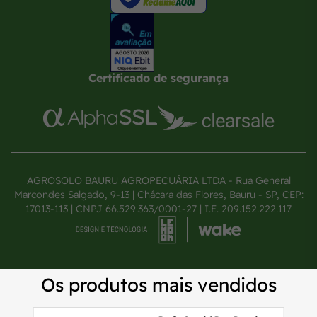
Certificado de segurança
AGROSOLO BAURU AGROPECUÁRIA LTDA - Rua General
Marcondes Salgado, 9-13 | Chácara das Flores, Bauru - SP, CEP:
17013-113 | CNPJ 66.529.363/0001-27 | I.E. 209.152.222.117