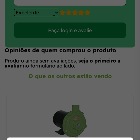
Faça login e avalie
Opiniões de quem comprou o produto
Produto ainda sem avaliações,
seja o primeiro a
avaliar
no formulário ao lado.
O que os outros estão vendo