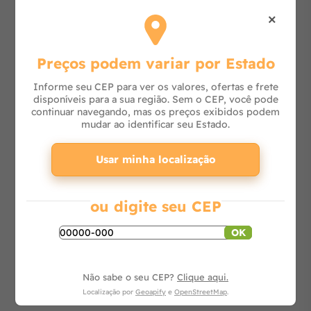
×
Bomba Centrífuga 1,5 CV Trifásica 110/380V
BC92S 1B REF. 87230124-00 -
Preços podem variar por Estado
Informe seu CEP para ver os valores, ofertas e frete
disponíveis para a sua região. Sem o CEP, você pode
Consulte
continuar navegando, mas os preços exibidos podem
mudar ao identificar seu Estado.
-
+
Usar minha localização
Adicionar ao carrinho
ou digite seu CEP
OK
Não sabe o seu CEP?
Clique aqui.
Localização por
Geoapify
e
OpenStreetMap
.