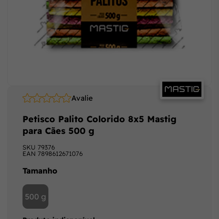
Avalie
Petisco Palito Colorido 8x5 Mastig
para Cães 500 g
SKU
79376
EAN
7898612671076
Tamanho
500 g