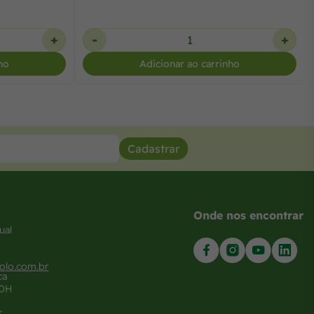
+
-
+
ho
Adicionar ao carrinho
Cadastrar
Onde nos encontrar
ual
olo.com.br
ca
20H
r