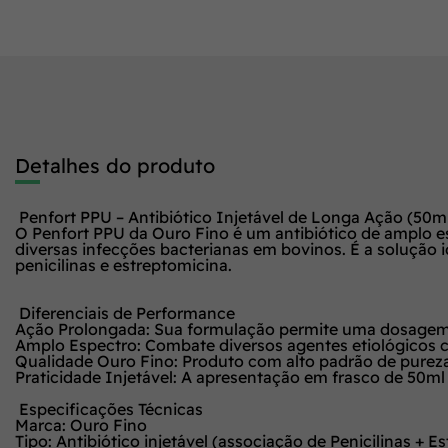
Detalhes do produto
Penfort PPU – Antibiótico Injetável de Longa Ação (50m
O
Penfort PPU
da Ouro Fino é um antibiótico de amplo 
diversas infecções bacterianas em bovinos. É a solução i
penicilinas e estreptomicina.
Diferenciais de Performance
Ação Prolongada:
Sua formulação permite uma dosagem m
Amplo Espectro:
Combate diversos agentes etiológicos c
Qualidade Ouro Fino:
Produto com alto padrão de pureza 
Praticidade Injetável:
A apresentação em frasco de 50ml é
Especificações Técnicas
Marca:
Ouro Fino
Tipo:
Antibiótico injetável (associação de Penicilinas + E