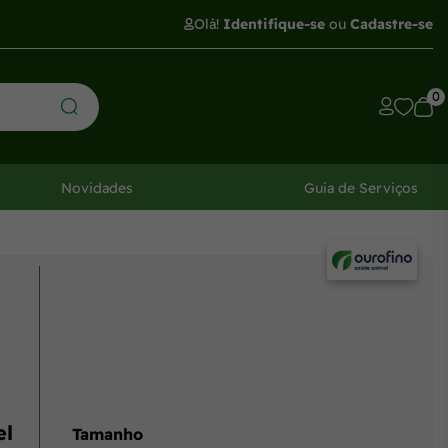
Olá!
Identifique-se
ou
Cadastre-se
0
Novidades
Guia de Serviços
el
Tamanho