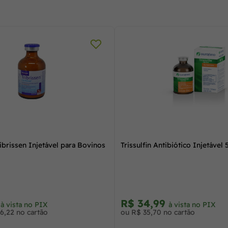
ribrissen Injetável para Bovinos
Trissulfin Antibiótico Injetável
0
R$ 34,99
à vista no PIX
à vista no PIX
6,22 no cartão
ou R$ 35,70 no cartão