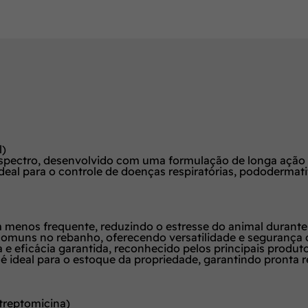
l)
espectro, desenvolvido com uma formulação de
longa ação
deal para o controle de doenças respiratórias, pododermati
enos frequente, reduzindo o estresse do animal durante
omuns no rebanho, oferecendo versatilidade e segurança c
e eficácia garantida, reconhecido pelos principais produtor
 ideal para o estoque da propriedade, garantindo pronta 
streptomicina)