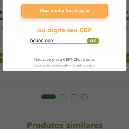
Usar minha localização
e Suspenso Malibu 3m
Lavadora de Alta Pressão
 622400
Residencial J6800 Stop To
Consulte
Consulte
ou digite seu CEP
OK
+
-
dicionar ao carrinho
Adicionar ao carrin
Não sabe o seu CEP?
Clique aqui.
Localização por
Geoapify
e
OpenStreetMap
.
Produtos similares