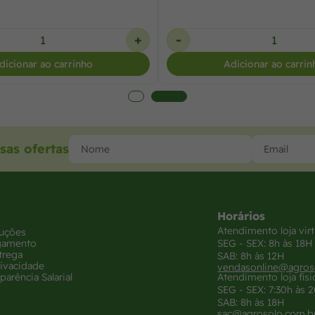
+
-
dicionar ao carrinho
Adicionar ao carrin
sas ofertas
Horários
Atendimento loja virt
luções
gamento
SEG - SEX: 8h às 18H
trega
SAB: 8h às 12H
rivacidade
vendasonline@agros
parência Salarial
Atendimento loja físi
SEG - SEX: 7:30h às 
SAB: 8h às 18H
sac@agrosolo.com.b