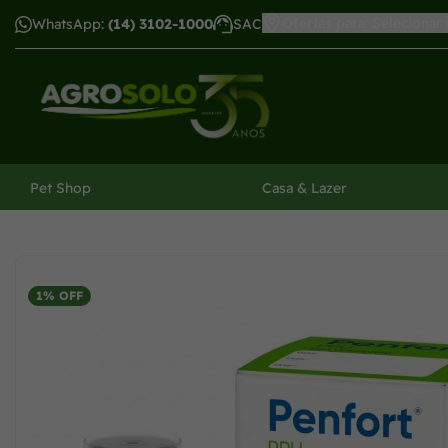
Ofertas para: Selecionar
WhatsApp:
(14) 3102-1000
SAC
har menu
Pet Shop
Casa & Lazer
1% OFF