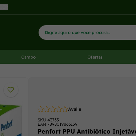
 CEP
Campo
Ofertas
Avalie
SKU
43735
EAN
7898019863159
Penfort PPU Antibiótico Injetáv