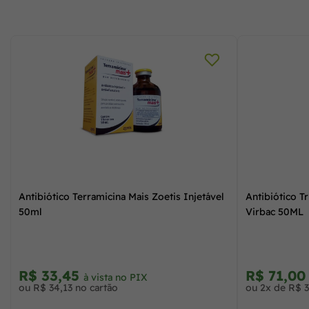
Antibiótico Terramicina Mais Zoetis Injetável
Antibiótico T
50ml
Virbac 50ML
R$ 33,45
R$ 71,0
à vista no PIX
ou R$ 34,13 no cartão
ou 2x de R$ 3