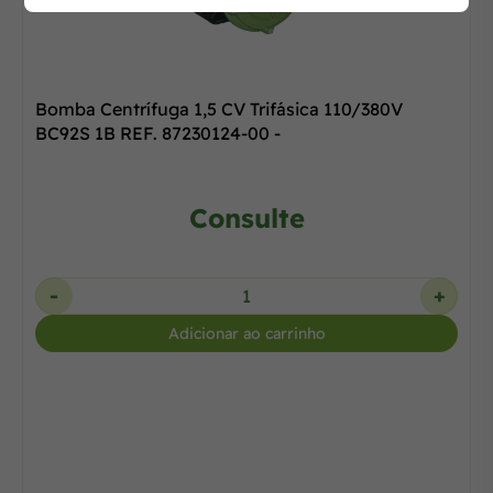
Bomba Centrífuga 1,5 CV Trifásica 110/380V
BC92S 1B REF. 87230124-00 -
Consulte
-
+
Adicionar ao carrinho