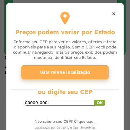
×
Preços podem variar por Estado
Faça login e avalie
Informe seu CEP para ver os valores, ofertas e frete
disponíveis para a sua região. Sem o CEP, você pode
continuar navegando, mas os preços exibidos podem
Opiniões de quem comprou o produto
mudar ao identificar seu Estado.
Produto ainda sem avaliações,
seja o primeiro a
avaliar
no formulário ao lado.
Usar minha localização
O que os outros estão vendo
ou digite seu CEP
OK
Não sabe o seu CEP?
Clique aqui.
Localização por
Geoapify
e
OpenStreetMap
.