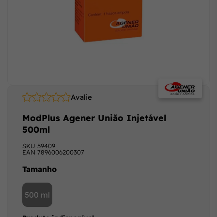
Avalie
ModPlus Agener União Injetável
500ml
SKU
59409
EAN
7896006200307
Tamanho
500 ml