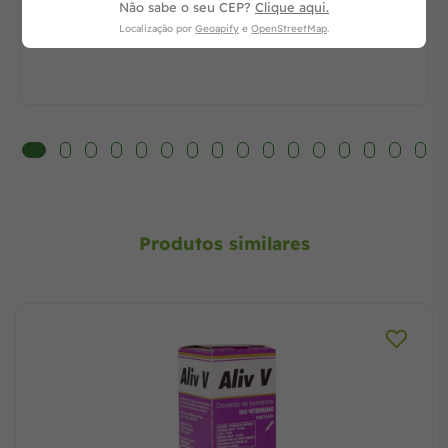
Não sabe o seu CEP?
Clique aqui.
Localização por
Geoapify
e
OpenStreetMap
.
Produtos similares