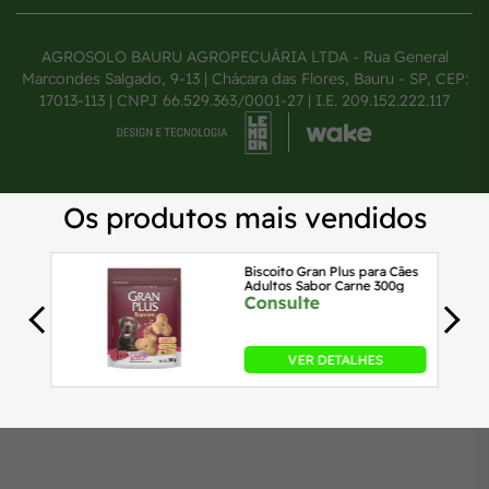
AGROSOLO BAURU AGROPECUÁRIA LTDA - Rua General
Marcondes Salgado, 9-13 | Chácara das Flores, Bauru - SP, CEP:
17013-113 | CNPJ 66.529.363/0001-27 | I.E. 209.152.222.117