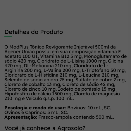
Detalhes do Produto
O ModPlus Tônico Revigorante Injetável 500ml da
Agener União possui em sua composição vitamina E
acetato 100 UI, Vitamina B12 5 mg, Monoglutamato de
sódio 420 mg, Cloridrato de L-Lisina 1000 mg, Glicina
420 mg, DL-Metionina 210 mg, Cloridrato de L-
Arginina 200 mg, L-Valina 200 mg, L-Triptofano 50 mg,
Cloridrato de L-Histidina 210 mg, L-Leucina 210 mg,
Selenito de sódio anidro 25 mg, Sulfato de cobre 2 mg,
Cloreto de cobalto 13 mg, Cloreto de sódio 42 mg,
Cloreto de zinco 10 mg, Iodeto de potássio 15 mg
Hipofosfito de cálcio 1500 mg, Cloreto de magnésio
210 mg e Veículo q.s.p. 100 mL.
Posologia e modo de usar:
Bovinos: 10 mL, SC.
Ovinos e Caprinos: 5 mL, SC.
Apresentação
: Frasco-ampola contendo 500 mL.
Você já conhece a Agrosolo?