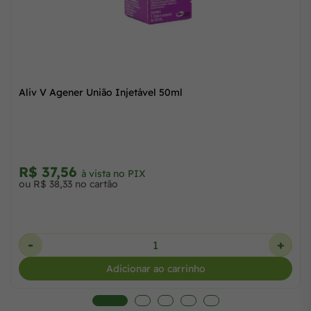
14% OFF
Anti-inflamatório Flamavet 0,2 mg (Meloxicam) Agener
União Injetável
R$ 83,00
R$ 69,58
à vista no PIX
ou 2x de R$ 35,50 no cartão
+
-
Adicionar ao carrinho