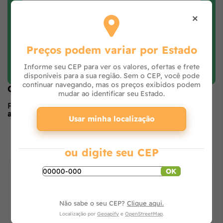
×
Preços podem variar por Estado
Faça login e avalie
Informe seu CEP para ver os valores, ofertas e frete
disponíveis para a sua região. Sem o CEP, você pode
continuar navegando, mas os preços exibidos podem
Opiniões de quem comprou o produto
mudar ao identificar seu Estado.
Produto ainda sem avaliações,
seja o primeiro a
avaliar
no formulário ao lado.
Usar minha localização
O que os outros estão vendo
ou digite seu CEP
OK
Não sabe o seu CEP?
Clique aqui.
Localização por
Geoapify
e
OpenStreetMap
.