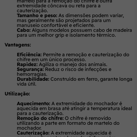
martelo para a remoção do chifre e outra
extremidade côncava ou reta para a
cauterização.
Tamanho e peso:
As dimensões podem variar,
mas geralmente são projetados para um
manuseio confortável e eficiente.
Cabo:
Alguns modelos possuem cabo de madeira
para um melhor grip e isolamento térmico.
Vantagens:
Eficiência:
Permite a remoção e cauterização do
chifre em um único processo.
Rapidez:
Agiliza o manejo dos animais.
Segurança:
Reduz o risco de infecções e
hemorragias.
Durabilidade:
Construído em ferro, garante longa
vida útil.
Utilização:
Aquecimento:
A extremidade do mochador é
aquecida em brasa até atingir a temperatura ideal
para a cauterização.
Remoção do chifre:
O chifre é removido
utilizando a parte em formato de martelo do
mochador.
Cauterização:
A extremidade aquecida é