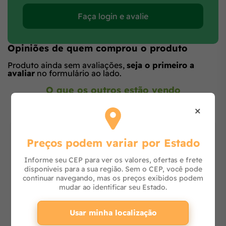
Faça login e avalie
Opiniões de quem comprou o produto
Produto ainda sem avaliações,
seja o primeiro a
avaliar
no formulário ao lado.
O que os outros estão vendo
×
Preços podem variar por Estado
Informe seu CEP para ver os valores, ofertas e frete
disponíveis para a sua região. Sem o CEP, você pode
continuar navegando, mas os preços exibidos podem
mudar ao identificar seu Estado.
Usar minha localização
Lavadora de Alta Pressão J6000 M16 Clean