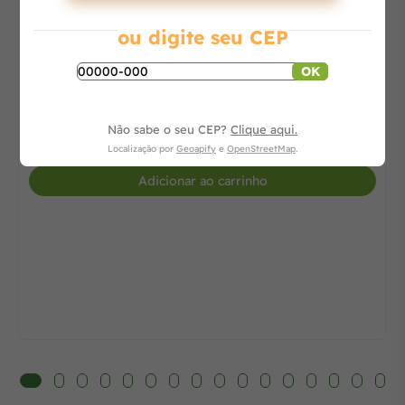
ou digite seu CEP
OK
Consulte
Não sabe o seu CEP?
Clique aqui.
-
+
Localização por
Geoapify
e
OpenStreetMap
.
Adicionar ao carrinho