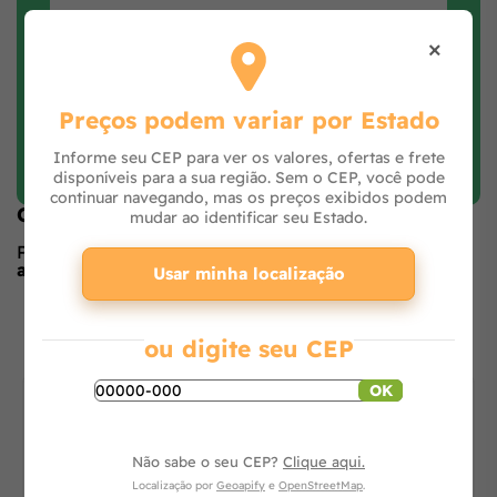
×
Preços podem variar por Estado
Faça login e avalie
Informe seu CEP para ver os valores, ofertas e frete
disponíveis para a sua região. Sem o CEP, você pode
continuar navegando, mas os preços exibidos podem
Opiniões de quem comprou o produto
mudar ao identificar seu Estado.
Produto ainda sem avaliações,
seja o primeiro a
avaliar
no formulário ao lado.
Usar minha localização
O que os outros estão vendo
ou digite seu CEP
OK
Não sabe o seu CEP?
Clique aqui.
Localização por
Geoapify
e
OpenStreetMap
.