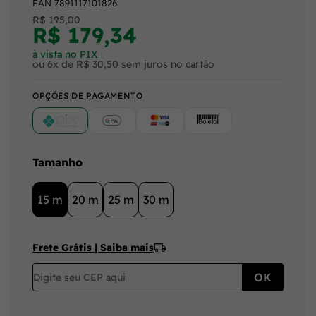
EAN
7891117101826
R$ 195,00
R$ 179,34
à vista no PIX
ou 6x de R$ 30,50 sem juros no cartão
OPÇÕES DE PAGAMENTO
PIX
Google Pay (Crédito/Débito)
Cartão
Boleto
Tamanho
15 m
20 m
25 m
30 m
Frete Grátis | Saiba mais