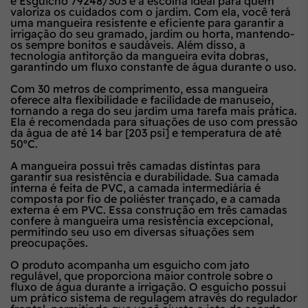
e Esguicho 79248/303 é a escolha ideal para quem
valoriza os cuidados com o jardim. Com ela, você terá
uma mangueira resistente e eficiente para garantir a
irrigação do seu gramado, jardim ou horta, mantendo-
os sempre bonitos e saudáveis. Além disso, a
tecnologia antitorção da mangueira evita dobras,
garantindo um fluxo constante de água durante o uso.
Com 30 metros de comprimento, essa mangueira
oferece alta flexibilidade e facilidade de manuseio,
tornando a rega do seu jardim uma tarefa mais prática.
Ela é recomendada para situações de uso com pressão
da água de até 14 bar [203 psi] e temperatura de até
50ºC.
A mangueira possui três camadas distintas para
garantir sua resistência e durabilidade. Sua camada
interna é feita de PVC, a camada intermediária é
composta por fio de poliéster trançado, e a camada
externa é em PVC. Essa construção em três camadas
confere à mangueira uma resistência excepcional,
permitindo seu uso em diversas situações sem
preocupações.
O produto acompanha um esguicho com jato
regulável, que proporciona maior controle sobre o
fluxo de água durante a irrigação. O esguicho possui
um prático sistema de regulagem através do regulador