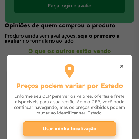
Faça login e avalie
Opiniões de quem comprou o produto
Produto ainda sem avaliações,
seja o primeiro a
avaliar
no formulário ao lado.
O que os outros estão vendo
×
Preços podem variar por Estado
Informe seu CEP para ver os valores, ofertas e frete
disponíveis para a sua região. Sem o CEP, você pode
continuar navegando, mas os preços exibidos podem
mudar ao identificar seu Estado.
Usar minha localização
Ombrelone Guarda Sol Star Chalesco Completo 3