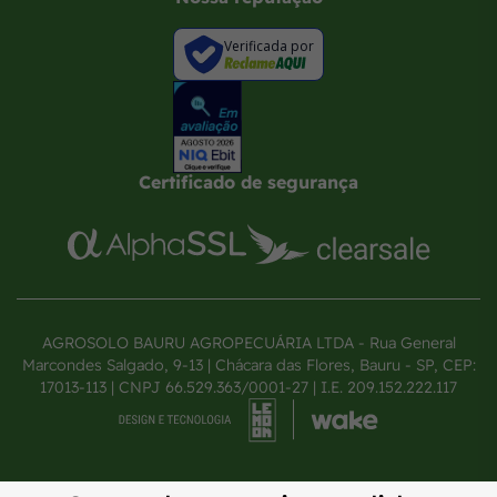
Verificada por
Certificado de segurança
AGROSOLO BAURU AGROPECUÁRIA LTDA - Rua General
Marcondes Salgado, 9-13 | Chácara das Flores, Bauru - SP, CEP:
17013-113 | CNPJ 66.529.363/0001-27 | I.E. 209.152.222.117