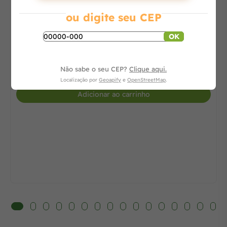
X 3 m
ou digite seu CEP
OK
Consulte
Não sabe o seu CEP?
Clique aqui.
-
+
Localização por
Geoapify
e
OpenStreetMap
.
Adicionar ao carrinho