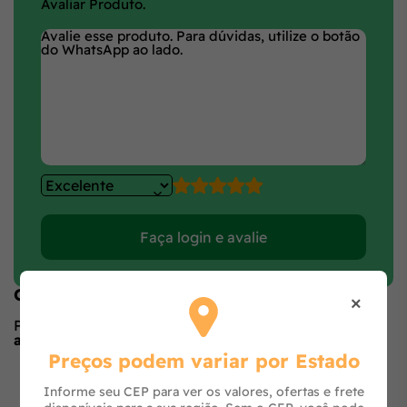
Avaliar Produto.
Faça login e avalie
Opiniões de quem comprou o produto
×
Produto ainda sem avaliações,
seja o primeiro a
avaliar
no formulário ao lado.
Preços podem variar por Estado
O que os outros estão vendo
Informe seu CEP para ver os valores, ofertas e frete