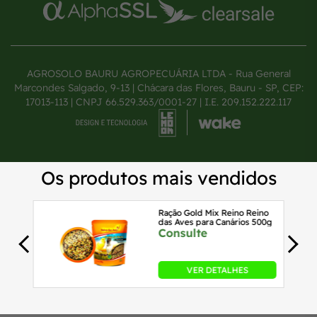
AGROSOLO BAURU AGROPECUÁRIA LTDA - Rua General
Marcondes Salgado, 9-13 | Chácara das Flores, Bauru - SP, CEP:
17013-113 | CNPJ 66.529.363/0001-27 | I.E. 209.152.222.117