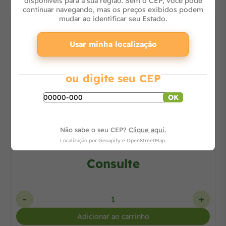
disponíveis para a sua região. Sem o CEP, você pode
continuar navegando, mas os preços exibidos podem
mudar ao identificar seu Estado.
Usar minha localização
ou digite seu CEP
OK
Bomba Centrífuga 1,5 CV Trifásica 110/380V
BC92S 1B REF. 87230124-00 -
Não sabe o seu CEP?
Clique aqui.
Localização por
Geoapify
e
OpenStreetMap
.
Consulte
-
+
Adicionar ao carrinho