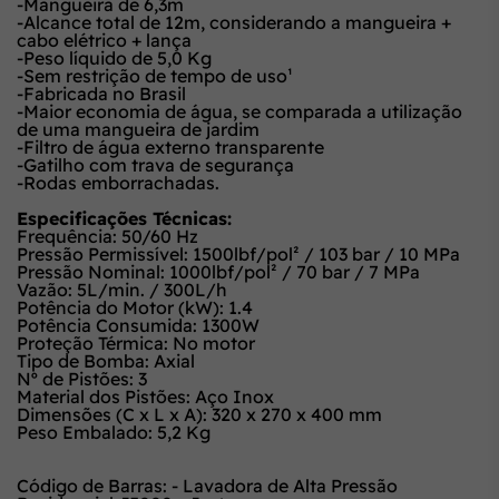
-Mangueira de 6,3m
-Alcance total de 12m, considerando a mangueira +
cabo elétrico + lança
-Peso líquido de 5,0 Kg
-Sem restrição de tempo de uso¹
-Fabricada no Brasil
-Maior economia de água, se comparada a utilização
de uma mangueira de jardim
-Filtro de água externo transparente
-Gatilho com trava de segurança
-Rodas emborrachadas.
Especificações Técnicas:
Frequência: 50/60 Hz
Pressão Permissível: 1500lbf/pol² / 103 bar / 10 MPa
Pressão Nominal: 1000lbf/pol² / 70 bar / 7 MPa
Vazão: 5L/min. / 300L/h
Potência do Motor (kW): 1.4
Potência Consumida: 1300W
Proteção Térmica: No motor
Tipo de Bomba: Axial
Nº de Pistões: 3
Material dos Pistões: Aço Inox
Dimensões (C x L x A): 320 x 270 x 400 mm
Peso Embalado: 5,2 Kg
Código de Barras: - Lavadora de Alta Pressão