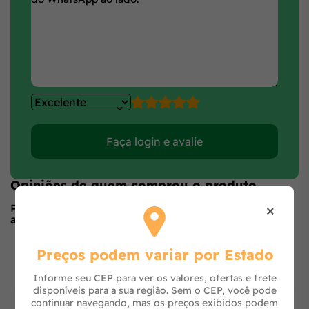
Faça login e avalie
Opiniões de quem comprou o produto
×
Produto ainda sem avaliações,
seja o primeiro a
avaliar
no formulário ao lado.
O que os outros estão vendo
Preços podem variar por Estado
Informe seu CEP para ver os valores, ofertas e frete
disponíveis para a sua região. Sem o CEP, você pode
continuar navegando, mas os preços exibidos podem