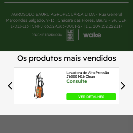
AGROSOLO BAURU AGROPECUÁRIA LTDA - Rua General
Marcondes Salgado, 9-13 | Chácara das Flores, Bauru - SP, CEP:
17013-113 | CNPJ 66.529.363/0001-27 | I.E. 209.152.222.117