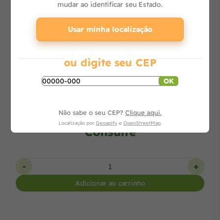
mudar ao identificar seu Estado.
Usar minha localização
ou digite seu CEP
OK
Bomba Centrífuga 1,5 CV Trifásica 110/380V
BC92S 1B REF. 87230124-00 -
Não sabe o seu CEP?
Clique aqui.
Localização por
Geoapify
e
OpenStreetMap
.
Consulte
-
+
Adicionar ao carrinho