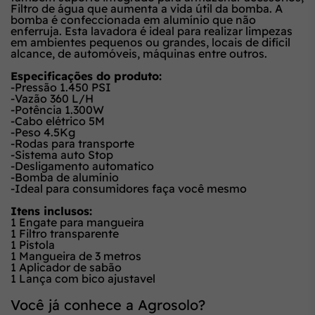
Filtro de água que aumenta a vida útil da bomba. A
bomba é confeccionada em alumínio que não
enferruja. Esta lavadora é ideal para realizar limpezas
em ambientes pequenos ou grandes, locais de difícil
alcance, de automóveis, máquinas entre outros.
Especificações do produto:
-Pressão 1.450 PSI
-Vazão 360 L/H
-Potência 1.300W
-Cabo elétrico 5M
-Peso 4.5Kg
-Rodas para transporte
-Sistema auto Stop
-Desligamento automatico
-Bomba de alumínio
-Ideal para consumidores faça você mesmo
Itens inclusos:
1 Engate para mangueira
1 Filtro transparente
1 Pistola
1 Mangueira de 3 metros
1 Aplicador de sabão
1 Lança com bico ajustavel
Você já conhece a Agrosolo?