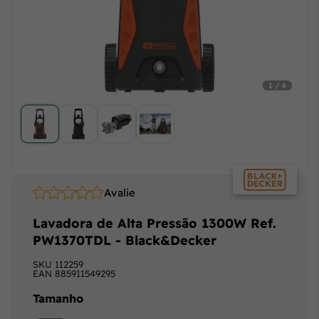
1 / 4
Avalie
Lavadora de Alta Pressão 1300W Ref.
PW1370TDL - Black&Decker
SKU
112259
EAN
885911549295
Tamanho