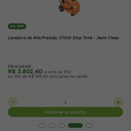
6% OFF
ta Pressão J6000 M16 - Jacto Clean
Lavadora de Alta Pr
R$ 4.115,00
68
R$ 3.802,40
à vista no PIX
à
6,80 com juros no cartão
ou 10x de R$ 399,60
+
-
Adicionar ao carrinho
A