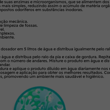
de suas enzimas e microorganismos, que se alimentam dos 
is simples, reduzindo assim o acúmulo de matéria orgâni
ostos odoríferos em substâncias inodoras.
enção mecânica.
 limpeza de fossas.
el.
mplexos.
mbiente.
osador em 5 litros de água e distribua igualmente pelo ralo
e água e distribua pelo ralo da pia e caixa de gordura. Rep
 com o número de andares. Misture o produto em água e dist
andar.
dura e aplique o produto diluído em água diariamente nos 
dosagem e aplicação para obter os melhores resultados. Com
eis, promovendo um ambiente mais saudável e higiênico.