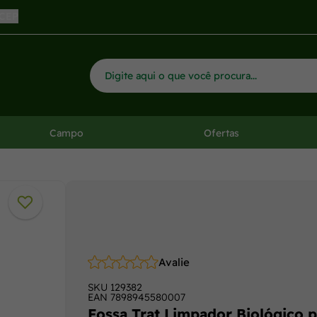
 CEP
Campo
Ofertas
Avalie
SKU
129382
EAN
7898945580007
Fossa Trat Limpador Biológico p