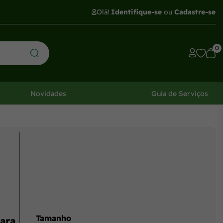
Olá!
Identifique-se
ou
Cadastre-se
0
Novidades
Guia de Serviços
Tamanho
ara