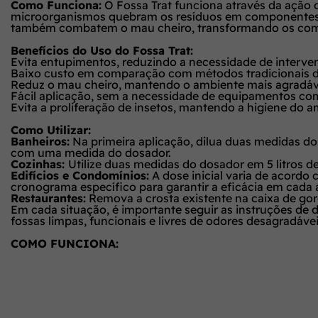
Como Funciona:
O Fossa Trat funciona através da ação 
microorganismos quebram os resíduos em componentes ma
também combatem o mau cheiro, transformando os comp
Benefícios do Uso do Fossa Trat:
Evita entupimentos, reduzindo a necessidade de interv
Baixo custo em comparação com métodos tradicionais de
Reduz o mau cheiro, mantendo o ambiente mais agradáv
Fácil aplicação, sem a necessidade de equipamentos co
Evita a proliferação de insetos, mantendo a higiene do a
Como Utilizar:
Banheiros:
Na primeira aplicação, dilua duas medidas do d
com uma medida do dosador.
Cozinhas:
Utilize duas medidas do dosador em 5 litros d
Edifícios e Condomínios:
A dose inicial varia de acordo
cronograma específico para garantir a eficácia em cada 
Restaurantes:
Remova a crosta existente na caixa de gor
Em cada situação, é importante seguir as instruções de 
fossas limpas, funcionais e livres de odores desagradáv
COMO FUNCIONA: