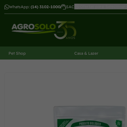
Ofertas para: Selecionar
WhatsApp:
(14) 3102-1000
SAC
har menu
Pet Shop
Casa & Lazer