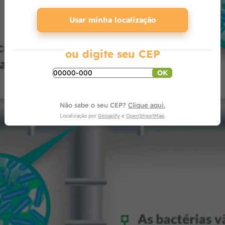
Usar minha localização
ou digite seu CEP
OK
Não sabe o seu CEP?
Clique aqui.
Localização por
Geoapify
e
OpenStreetMap
.