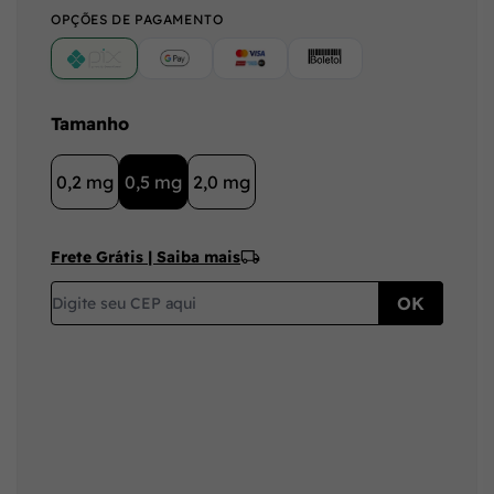
OPÇÕES DE PAGAMENTO
PIX
Google Pay (Crédito/Débito)
Cartão
Boleto
Tamanho
0,2 mg
0,5 mg
2,0 mg
Frete Grátis | Saiba mais