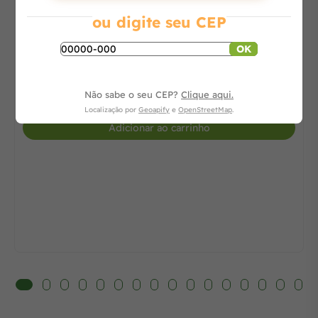
ou digite seu CEP
OK
Consulte
Não sabe o seu CEP?
Clique aqui.
-
+
Localização por
Geoapify
e
OpenStreetMap
.
Adicionar ao carrinho