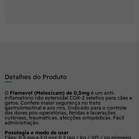
Detalhes do Produto
O
Flamavet (Meloxicam) de 0,5mg
é um anti-
inflamatório não esteroidal COX-2 seletivo para cães e
gatos. Confere maior segurança no trato
gastrointestinal e aos rins. Indicado para o controle
das dores pós-operatórias, feridas e lacerações
cutâneas, traumáticas, afecções ortopédicas. Fácil
administração.
Posologia e modo de usar
Cães: 0,5 mg e 2,0 mg: 0,2 mg / kg / VO / no primeiro