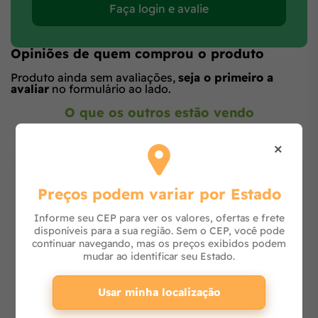
Faça login e avalie
Opiniões de quem comprou o produto
Produto ainda sem avaliações,
seja o primeiro a
avaliar
no formulário ao lado.
O que os outros estão vendo
×
Preços podem variar por Estado
Informe seu CEP para ver os valores, ofertas e frete
disponíveis para a sua região. Sem o CEP, você pode
continuar navegando, mas os preços exibidos podem
mudar ao identificar seu Estado.
Usar minha localização
Lavadora de Alta Pressão J6000 M16 Clean