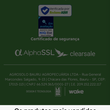
Verificada por
Certificado de segurança
AGROSOLO BAURU AGROPECUÁRIA LTDA - Rua General
Marcondes Salgado, 9-13 | Chácara das Flores, Bauru - SP, CEP:
17013-113 | CNPJ 66.529.363/0001-27 | I.E. 209.152.222.117