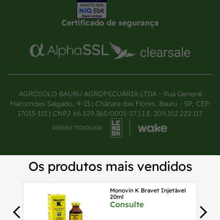
Certificado de segurança
AGROSOLO BAURU AGROPECUÁRIA LTDA - Rua General
Marcondes Salgado, 9-13 | Chácara das Flores, Bauru - SP, CEP:
17013-113 | CNPJ 66.529.363/0001-27 | I.E. 209.152.222.117