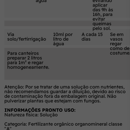
água
evitando
aplicar
das 9h às
16h, para
evitar
queimas
pelo sol.
Via
10ml por
A cada 15
Se em
solo/fertirrigação
litro de
dias
vasos
água
regar
como de
costume
Para canteiros
preparar 2 litros
para 1m² e regar
homogeneamente.
Atenção: Por se tratar de uma solução com nutrientes,
não recomendamos guardar a diluição, devido ao risco
de contaminação fora da embalagem original. Não
pulverizar plantas que estejam com fungos.
INFORMAÇÕES PRONTO USO:
Natureza física: Solução
Categoria: Fertilizante orgânico organomineral classe
"A"