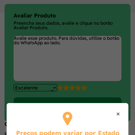
Avaliar Produto
Preencha seus dados, avalie e clique no botão
Avaliar Produto.
Faça login e avalie
×
Opiniões de quem comprou o produto
Preços podem variar por Estado
Produto ainda sem avaliações,
seja o primeiro a