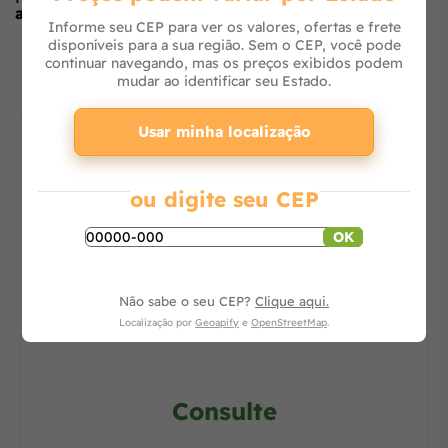
avaliar
no formulário ao lado.
Informe seu CEP para ver os valores, ofertas e frete
O que os outros estão vendo
disponíveis para a sua região. Sem o CEP, você pode
continuar navegando, mas os preços exibidos podem
mudar ao identificar seu Estado.
Usar minha localização
ou digite seu CEP
OK
Não sabe o seu CEP?
Clique aqui.
Lavadora de Alta Pressão J6000 M16 Clean
Localização por
Geoapify
e
OpenStreetMap
.
Consulte