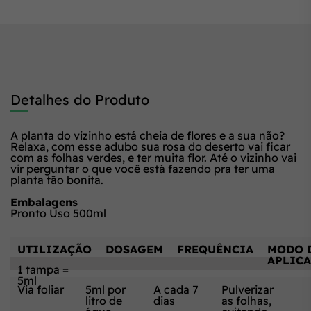
Detalhes do Produto
A planta do vizinho está cheia de flores e a sua não?
Relaxa, com esse adubo sua rosa do deserto vai ficar
com as folhas verdes, e ter muita flor. Até o vizinho vai
vir perguntar o que você está fazendo pra ter uma
planta tão bonita.
Embalagens
Pronto Uso 500ml
UTILIZAÇÃO
DOSAGEM
FREQUÊNCIA
MODO 
APLIC
1 tampa =
5ml
Via foliar
5ml por
A cada 7
Pulverizar
litro de
dias
as folhas,