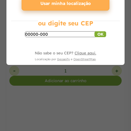
Usar minha localização
Lavadora de Alta Pressão J6000 M16 Clean
ou digite seu CEP
OK
Consulte
Não sabe o seu CEP?
Clique aqui.
Localização por
Geoapify
e
OpenStreetMap
.
-
+
Adicionar ao carrinho