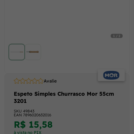
1 / 2
Avalie
Espeto Simples Churrasco Mor 55cm
3201
SKU
49843
EAN
7896020632016
R$ 15,58
à vista no PIX