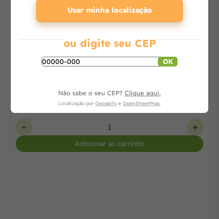
Usar minha localização
ou digite seu CEP
Ombrelone Guarda Sol Star Chalesco Completo 3
X 3 m
OK
Consulte
Não sabe o seu CEP?
Clique aqui.
Localização por
Geoapify
e
OpenStreetMap
.
-
+
Adicionar ao carrinho