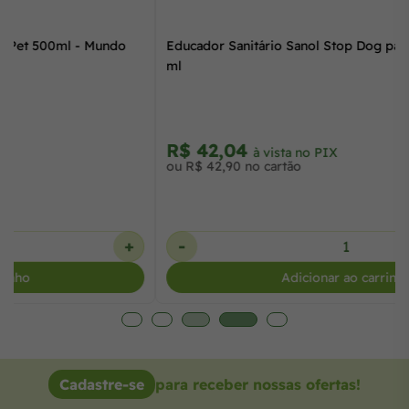
Educador Sanitário Repelente Good Pet 500ml - Mundo
Animal
R$ 97,90
à vista no PIX
ou 3x de R$ 33,30 no cartão
-
+
Adicionar ao carrinho
Cadastre-se
para receber nossas ofertas!