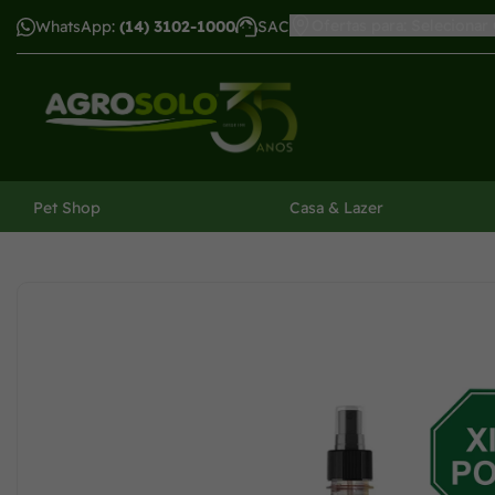
Ofertas para: Selecionar
WhatsApp:
(14) 3102-1000
SAC
har menu
Pet Shop
Casa & Lazer