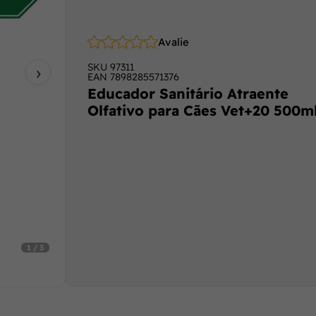
Avalie
›
SKU
97311
EAN
7898285571376
Educador Sanitário Atraente
Olfativo para Cães Vet+20 500m
1 / 3