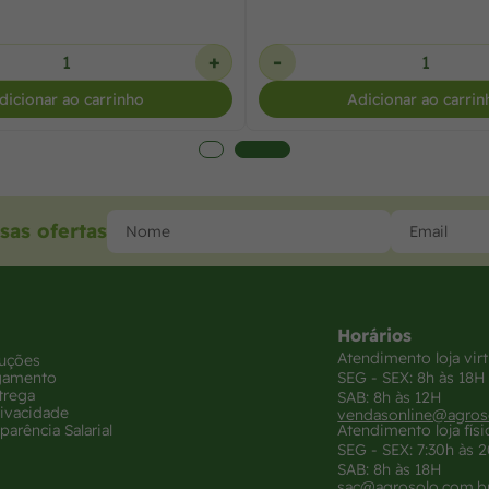
+
-
dicionar ao carrinho
Adicionar ao carrin
sas ofertas
Horários
Atendimento loja virt
luções
gamento
SEG - SEX: 8h às 18H
trega
SAB: 8h às 12H
rivacidade
vendasonline@agros
parência Salarial
Atendimento loja físi
SEG - SEX: 7:30h às 
SAB: 8h às 18H
sac@agrosolo.com.b