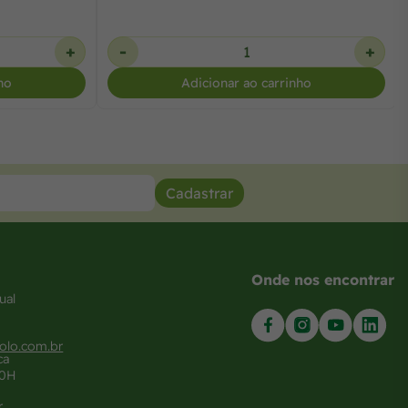
+
-
+
ho
Adicionar ao carrinho
Cadastrar
Onde nos encontrar
ual
olo.com.br
ca
20H
r