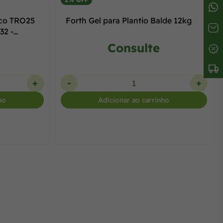
ico TRO25
Forth Gel para Plantio Balde 12kg
32 -
Consulte
+
-
+
ho
Adicionar ao carrinho