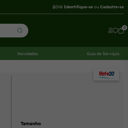
Olá!
Identifique-se
ou
Cadastre-se
0
Novidades
Guia de Serviços
Tamanho