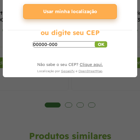
Usar minha localização
ticulado Trixx Nautika
Triturador Orgânico Elétr
00
Motor 2 hp Bivolt 79868/3
Tramo
Consulte
Consulte
ou digite seu CEP
OK
+
-
dicionar ao carrinho
Adicionar ao carrin
Não sabe o seu CEP?
Clique aqui.
Localização por
Geoapify
e
OpenStreetMap
.
Produtos similares